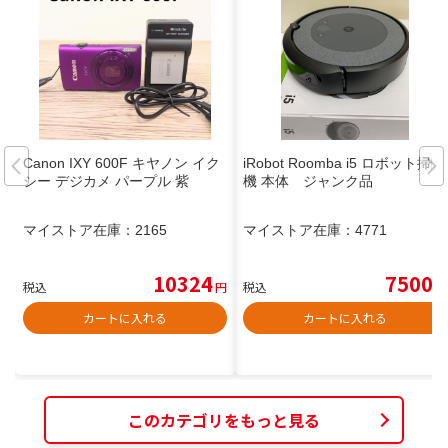
Canon IXY 600F キヤノン イク
iRobot Roomba i5 ロボット掃除
シー デジカメ パープル 紫
機 本体 ジャンク品
マイストア在庫：
2165
マイストア在庫：
4771
10324
7500
税込
円
税込
円
カートに入れる
カートに入れる
このカテゴリをもっと見る