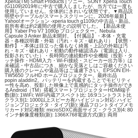
Xperia(TM) Smart Products | ソニー。SONY Xperia Touch
(G1109)2019年に中古で購入しましたが、当方では一度も
使用していません。全体的にきれいな状態です。▼商品説
明壁やテーブルがスマートスクリーンに。2026年最新】
Yahoo!オークション -xperia touch g1109の中古品・新品。
前所有者は約2週間の使用との説明でした。【新品未使
用】Yaber Pro V7 1080p プロジェクター。Nebula
Capsule 3 Anker 新品未開封。【付属品】・本体・充電
器・各種説明書・外箱（汚れ・キズ・破れあり）【状態・
動作】・本体は目立った傷もなく綺麗・上記の外箱は汚
れ・キズ・破れあり・初動の動作確認済み（電源は入り、
投影されていた）・長時間の連続動作や全機能（投影・タ
ッチ操作・HDMI入力・Wi‑Fi接続・スピーカー出力等）は
未確認・中古品につき、細かな見落としはご容赦ください
購入後のクレームや返品等はご遠慮下さい。EPSON EH-
TW5650 フルHD ホームプロジェクター。最終出品
popin aladdin2。バッテリーを内蔵することでモビリティ
ー性を高め、投影した映像上で直感的にタッチ操作ができ
るAndroid（TM）搭載スマートプロジェクターHDMI端子
数(新): 1WiFi: WiFi内蔵アスペクト比: 16:9コントラスト比
クラス別1: 1000以上スピーカ有ハイビジョン対応: ハイビ
ジョンプロジェクタ・タイプ(新): 液晶フロントタイプメモ
リカード対応種類: microSDXC画面サイズ・クラス別4: 80
インチ解像度種類(新): 1366X768電源方式(新): 両用