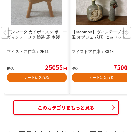
デンマーク カイボイスン ポニー
【monmon】ヴィンテージ 北欧
ヴィンテージ 無塗装 馬 木製
風 オブジェ 花瓶 2点セット
マイストア在庫：
2511
マイストア在庫：
3844
25055
7500
税込
円
税込
円
カートに入れる
カートに入れる
このカテゴリをもっと見る