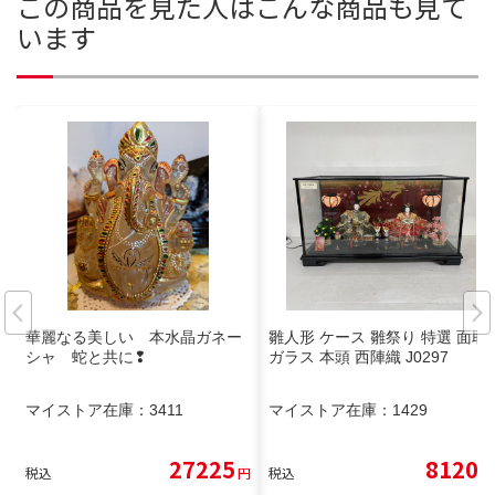
この商品を見た人はこんな商品も見て
います
華麗なる美しい 本水晶ガネー
雛人形 ケース 雛祭り 特選 面取
シャ 蛇と共に❢
ガラス 本頭 西陣織 J0297
マイストア在庫：
3411
マイストア在庫：
1429
27225
8120
税込
円
税込
円