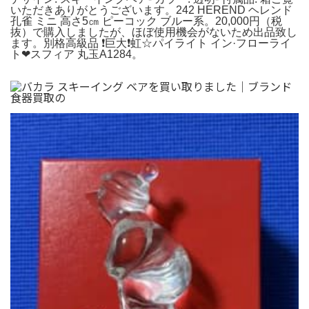
いただきありがとうございます。242 HEREND ヘレンド
孔雀 ミニ 高さ5㎝ ピーコック ブルー系。20,000円（税
抜）で購入しましたが、ほぼ使用機会がないため出品致し
ます。別格高級品 ❗️巨大❗️虹☆パイライト イン·フローライ
ト❤︎スフィア 丸玉A1284。