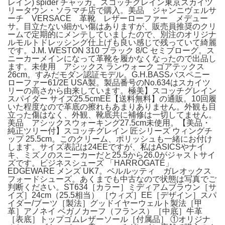
レイン) spider チャッカ。スコッチグレイン東京スカイツ
リータウン・ソラマチ店で購入。美品 ジャンニヴェルサ
ーチ VERSACE 革靴 レザーローファー メデュー
サ。目立たない細かい傷はありますが、販売員推奨のクリ
ームで定期的にメンテしていましたので、別注のオリジナ
ルモルトドレッシング仕上げも良い感じで残っていて綺麗
です。J.M. WESTON 310 ブラック 8/C セミブローグ。ス
ニーカーメインになって革靴を履かなくなったので出品し
ます。未使用 アシックス ランウォーク ゴアテックス
26cm。すみだモダン認証モデル。G.H.BASSバスペニー
ローファー61/2E USA製。製品番号のNo.634はスカイツ
リーの高さから由来しています。極美】スコッチグレイン
スパイダー サイズ25.5cmEE【送料無料】の通販。10回履
いた程度なので革底の擦れもあまりありません。外観も目
立った傷はなく、外観、靴底共に補修は一切してません。
美品 アシックスウォーキング27.5cm未使用。【美品・
純正ツリー付】スコッチグレイン 匠シリーズ ウィングチ
ップ 25.5cm。このクリーム、ポリッシュも一緒にお付け
します。サイズ表記は24EEですが、私はASICSやナイ
キ、ミズノのスニーカーだと25.5から26.0がジャストサイ
ズです。ビジネスシューズ 「HARROGATE」
EDGEWARE メンズ UK7。ベルルッティ ガレオックス
フォードシューズ。あくまでも中古なので状態は写真でご
判断ください。ST634［カラー］ミディアムブラウン［サ
イズ］24cm（25.5相当） ［ウィズ］EE［デザイン］スパ
イダー/ブーツ［製法］グッドイヤーウェルト製法［甲
革］アノネイ ベガノカーフ（フランス）［中底］牛革
［表底］トップゴムレザーソール［付属品］ ①オリジナ