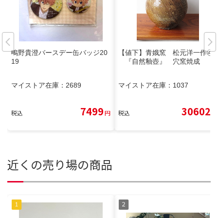
鴫野貴澄バースデー缶バッジ20
【値下】青娥窯 松元洋一作④
19
『自然釉壺』 穴窯焼成
マイストア在庫：
2689
マイストア在庫：
1037
7499
30602
税込
円
税込
円
近くの売り場の商品