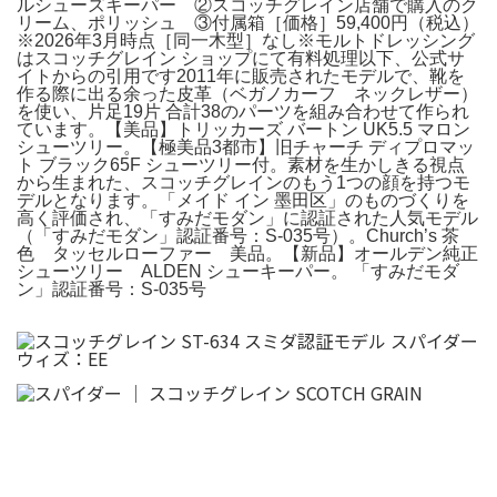
ルシューズキーパー ②スコッチグレイン店舗で購入のク
リーム、ポリッシュ ③付属箱［価格］59,400円（税込）
※2026年3月時点［同一木型］なし※モルトドレッシング
はスコッチグレイン ショップにて有料処理以下、公式サ
イトからの引用です2011年に販売されたモデルで、靴を
作る際に出る余った皮革（ベガノカーフ ネックレザー）
を使い、片足19片 合計38のパーツを組み合わせて作られ
ています。【美品】トリッカーズ バートン UK5.5 マロン
シューツリー。【極美品3都市】旧チャーチ ディプロマッ
ト ブラック65F シューツリー付。素材を生かしきる視点
から生まれた、スコッチグレインのもう1つの顔を持つモ
デルとなります。「メイド イン 墨田区」のものづくりを
高く評価され、「すみだモダン」に認証された人気モデル
（「すみだモダン」認証番号：S-035号）。Church’s 茶
色 タッセルローファー 美品。【新品】オールデン純正
シューツリー ALDEN シューキーパー。 「すみだモダ
ン」認証番号：S-035号