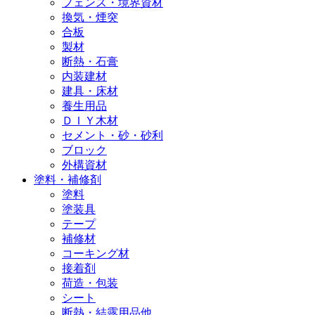
フェンス・境界資材
換気・煙突
合板
製材
断熱・石膏
内装建材
建具・床材
養生用品
ＤＩＹ木材
セメント・砂・砂利
ブロック
外構資材
塗料・補修剤
塗料
塗装具
テープ
補修材
コーキング材
接着剤
荷造・包装
シート
断熱・結露用品他