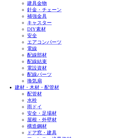
建具金物
針金・チェーン
補強金具
キャスター
DIY素材
安全
エアコンパーツ
電線
配線部材
配線結束
電設資材
配線パーツ
換気扇
建材・木材・配管材
配管材
水栓
雨ドイ
安全・足場材
屋根・外壁材
構造鋼材
ドア窓・建具