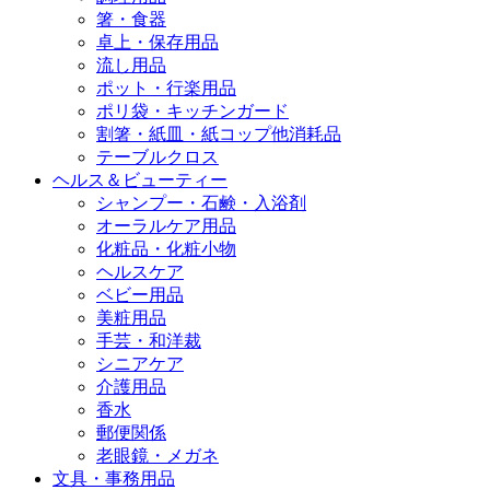
箸・食器
卓上・保存用品
流し用品
ポット・行楽用品
ポリ袋・キッチンガード
割箸・紙皿・紙コップ他消耗品
テーブルクロス
ヘルス＆ビューティー
シャンプー・石鹸・入浴剤
オーラルケア用品
化粧品・化粧小物
ヘルスケア
ベビー用品
美粧用品
手芸・和洋裁
シニアケア
介護用品
香水
郵便関係
老眼鏡・メガネ
文具・事務用品