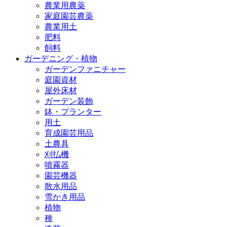
農業用農薬
家庭園芸農薬
農業用土
肥料
飼料
ガーデニング・植物
ガーデンファニチャー
庭園資材
屋外床材
ガーデン装飾
鉢・プランター
用土
育成園芸用品
土農具
刈払機
噴霧器
園芸機器
散水用品
雪かき用品
植物
種