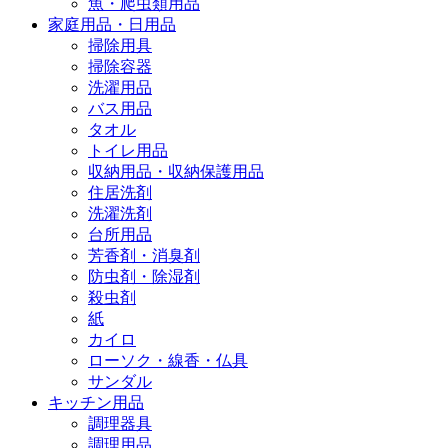
魚・爬虫類用品
家庭用品・日用品
掃除用具
掃除容器
洗濯用品
バス用品
タオル
トイレ用品
収納用品・収納保護用品
住居洗剤
洗濯洗剤
台所用品
芳香剤・消臭剤
防虫剤・除湿剤
殺虫剤
紙
カイロ
ローソク・線香・仏具
サンダル
キッチン用品
調理器具
調理用品