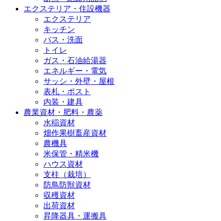
エクステリア・住設機器
エクステリア
キッチン
バス・洗面
トイレ
ガス・石油給湯器
エネルギー・電気
サッシ・外壁・屋根
表札・ポスト
内装・建具
農業資材・肥料・農薬
水稲資材
畑作果樹畜産資材
農機具
米保管・精米機
ハウス資材
支柱（栽培）
防鳥防獣資材
収穫資材
出荷資材
昇降器具・運搬具