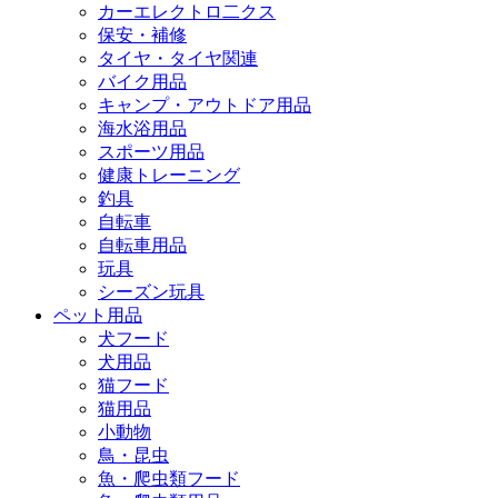
カーエレクトロ二クス
保安・補修
タイヤ・タイヤ関連
バイク用品
キャンプ・アウトドア用品
海水浴用品
スポーツ用品
健康トレーニング
釣具
自転車
自転車用品
玩具
シーズン玩具
ペット用品
犬フード
犬用品
猫フード
猫用品
小動物
鳥・昆虫
魚・爬虫類フード