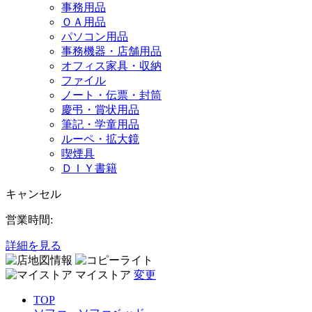
事務用品
ＯＡ用品
パソコン用品
事務機器・店舗用品
オフィス家具・収納
ファイル
ノート・伝票・封筒
慶弔・賞状用品
筆記・学童用品
ルーペ・拡大鏡
喫煙具
ＤＩＹ書籍
キャンセル
営業時間:
詳細を見る
マイストア
変更
TOP