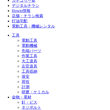
カテゴリ一覧
デジタルチラシ
Howto情報
店舗・チラシ検索
灯油宅配
電動工具・機械レンタル
工具
電動工具
電動機械
先端パーツ
作業工具
大工道具
左官道具
工具収納
保安
荷役
計測
研磨・ケミカル
金物・電材
釘・ビス
ネジボルト