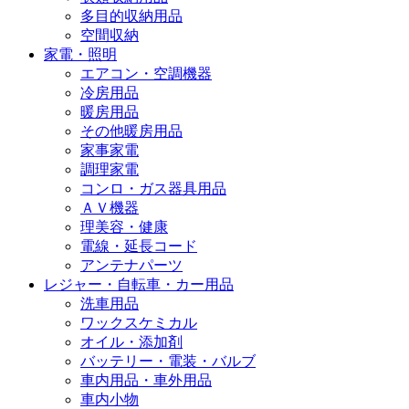
多目的収納用品
空間収納
家電・照明
エアコン・空調機器
冷房用品
暖房用品
その他暖房用品
家事家電
調理家電
コンロ・ガス器具用品
ＡＶ機器
理美容・健康
電線・延長コード
アンテナパーツ
レジャー・自転車・カー用品
洗車用品
ワックスケミカル
オイル・添加剤
バッテリー・電装・バルブ
車内用品・車外用品
車内小物