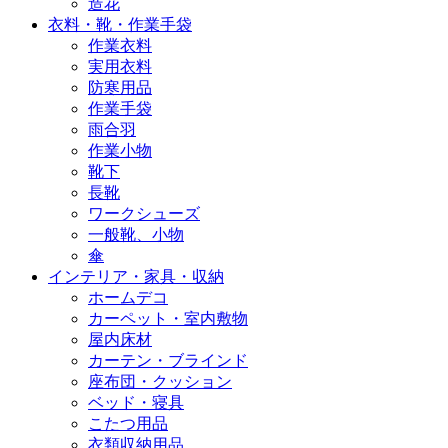
造花
衣料・靴・作業手袋
作業衣料
実用衣料
防寒用品
作業手袋
雨合羽
作業小物
靴下
長靴
ワークシューズ
一般靴、小物
傘
インテリア・家具・収納
ホームデコ
カーペット・室内敷物
屋内床材
カーテン・ブラインド
座布団・クッション
ベッド・寝具
こたつ用品
衣類収納用品