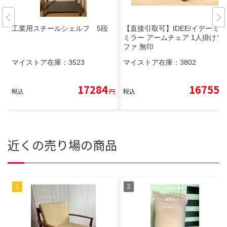
工業用スチールシェルフ 5段
【直接引取可】IDEE/イデーミニ
ミラー アームチェア 1人掛けソ
ファ 無印
マイストア在庫：
3523
マイストア在庫：
3802
17284
16755
税込
円
税込
円
近くの売り場の商品