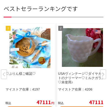
ベストセラーランキングです
♡ぷりん様ご確認♡
USAヴィンテージ♡ダイヤカッ
トのクリーマー♡ミルクガラス
♡未使用♪
マイストア在庫：
4197
マイストア在庫：
4206
47111
47111
税込
円
税込
円