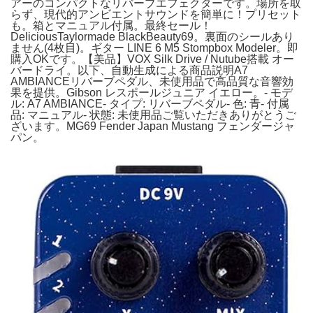
アーのコンパクトなリバーブエフェクターです。場所を取
らず、現代的アンビエントサウンドを簡単に！プリセット
も。箱とマニュアル付属。最終セール！
DeliciousTaylormade BlackBeauty69。裏面のシールあり
ません(4枚目)。ギター LINE 6 M5 Stompbox Modeler。即
購入OKです。【美品】VOX Silk Drive / Nutube搭載 オー
バードライ。以下、自動生成による商品説明A7
AMBIANCEリバーブペダル、未使用品で高品質な音響効
果を提供。Gibson レスポールジュニア イエロー。- モデ
ル: A7 AMBIANCE- タイプ: リバーブペダル- 色: 青- 付属
品: マニュアル- 状態: 未使用品ご覧いただきありがとうご
ざいます。MG69 Fender Japan Mustang フェンダージャ
パン。