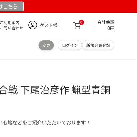
は
こちら
合計金額
ご利用案内
0
ゲスト様
0円
お問い合わせ
変更
ログイン
新規会員登録
合戦 下尾治彦作 蝋型青銅
の使い心地などをご紹介いただいております！