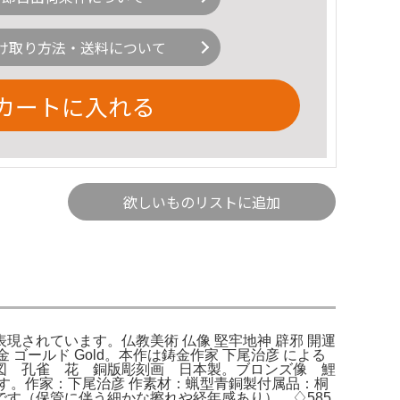
け取り方法・送料について
カートに入れる
欲しいものリストに追加
されています。仏教美術 仏像 堅牢地神 辟邪 開運
金 金 ゴールド Gold。本作は鋳金作家 下尾治彦 による
図 孔雀 花 銅版彫刻画 日本製。ブロンズ像 鯉
す。作家：下尾治彦 作素材：蝋型青銅製付属品：桐
な状態です（保管に伴う細かな擦れや経年感あり）。♢585