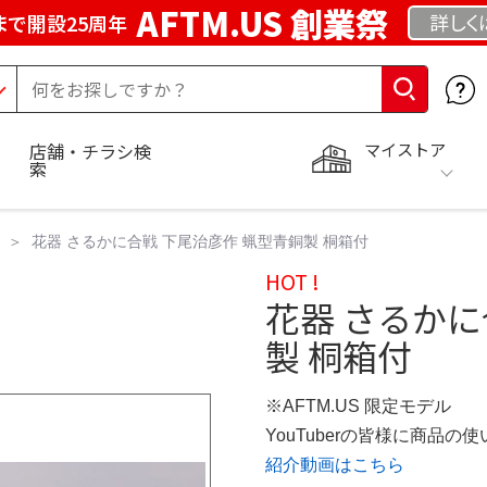
AFTM.US 創業祭
詳しく
まで開設25周年
マイストア
店舗・チラシ検
索
花器 さるかに合戦 下尾治彦作 蝋型青銅製 桐箱付
HOT !
花器 さるかに
製 桐箱付
※AFTM.US 限定モデル
YouTuberの皆様に商品
紹介動画はこちら