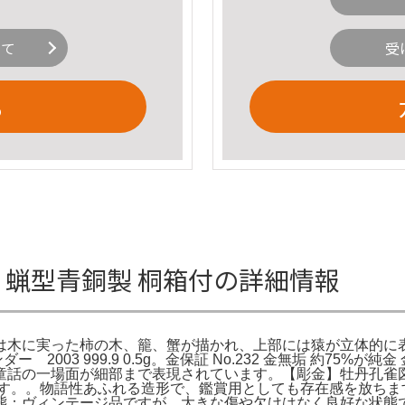
いて
受
る
 蝋型青銅製 桐箱付の詳細情報
木に実った柿の木、籠、蟹が描かれ、上部には猿が立体的に表現
003 999.9 0.5g。金保証 No.232 金無垢 約75%が純
童話の一場面が細部まで表現されています。【彫金】牡丹孔雀
ます。。物語性あふれる造形で、鑑賞用としても存在感を放ちま
奥行5.2cm状態：ヴィンテージ品ですが、大きな傷や欠けはなく良好