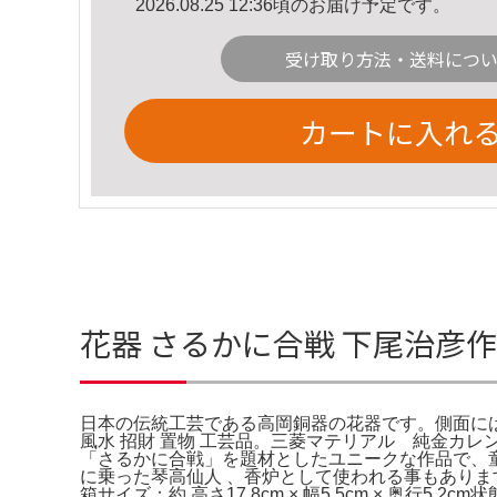
2026.08.25 12:36頃のお届け予定です。
受け取り方法・送料につ
カートに入れ
花器 さるかに合戦 下尾治彦作
日本の伝統工芸である高岡銅器の花器です。側面には
風水 招財 置物 工芸品。三菱マテリアル 純金カレンダー 2
「さるかに合戦」を題材としたユニークな作品で、
に乗った琴高仙人 、香炉として使われる事もあり
箱サイズ：約 高さ17.8cm × 幅5.5cm × 