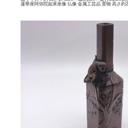
蓮華座阿弥陀如来座像 仏像 金属工芸品 置物 高さ