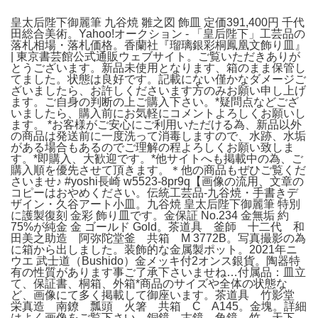
皇太后陛下御麗筆 九谷焼 雛之図 飾皿 定価391,400円 千代
田総合美術。Yahoo!オークション - 「皇后陛下」工芸品の
落札相場・落札価格。香蘭社『瑠璃銀彩桐鳳凰文飾り皿』
| 東京書芸館公式通販ウェブサイト。ご覧いただきありが
とうございます。新品未使用となります、箱のまま保管し
てました。状態は良好です。記載にない僅かなダメージご
ざいましたら、お許しくださいます方のみお願い申し上げ
ます。ご自身の判断の上ご購入下さい。*疑問点などござ
いましたら、購入前にお気軽にコメントよろしくお願いし
ます。 *お客様がご安心にご利用いただける為、新品以外
の商品は発送前に一度洗って消毒しますので、水跡、水垢
がある場合もあるのでご理解の程よろしくお願い致しま
す。*即購入、大歓迎です。*他サイトへも掲載中の為、ご
購入順を優先させて頂きます。＊他の商品もぜひご覧くだ
さいませ♪ #yoshi長崎 w5523-8pr9q【画像の流用、文章の
コピーはおやめください。伝統工芸品-九谷焼・手書きデ
ザイン・久谷アート小皿。九谷焼 皇太后陛下御麗筆 特別
に護製復刻 金彩 飾り皿です。金保証 No.234 金無垢 約
75%が純金 金 ゴールド Gold。茶道具 釜師 十二代 和
田美之助造 阿弥陀堂釜 共箱 M 3772B。写真撮影の為
に箱から出しました。装飾的な金属製ポット。2021年ニ
ウエ 武士道（Bushido）金メッキ付2オンス銀貨。陶器特
有の性質があります事ご了承下さいませね…付属品：皿立
て、保証書、桐箱、外箱*商品のサイズや全体の状態な
ど、画像にて多く掲載して御座います。茶道具 竹影堂
栄真造 南鐐 瓢頭 火箸 共箱 C A145。金塊。詳細
はよく画像をご覧下さい。銅鏡 古鏡 角鏡 竹 天下