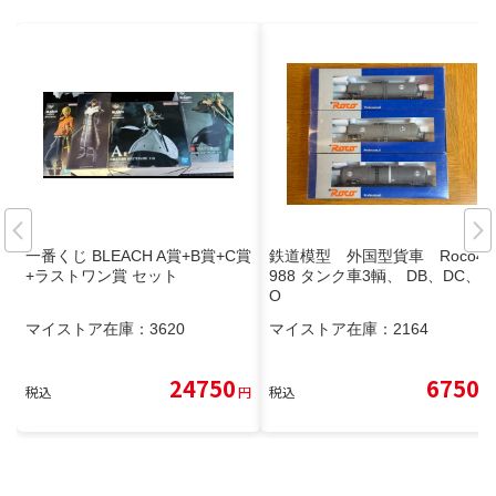
一番くじ BLEACH A賞+B賞+C賞
鉄道模型 外国型貨車 Roco45
+ラストワン賞 セット
988 タンク車3輌、 DB、DC、H
O
マイストア在庫：
3620
マイストア在庫：
2164
24750
6750
税込
円
税込
円