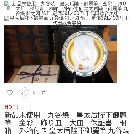
シェア
HOT !
新品未使用 九谷焼 皇太后陛下御麗
筆 金彩 飾り皿 大皿 保証書 桐
箱 外箱付き 皇太后陛下御麗筆 九谷焼