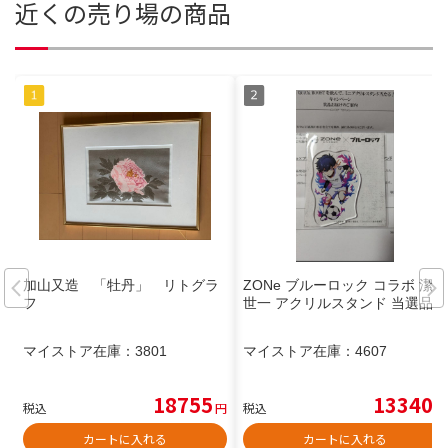
近くの売り場の商品
加山又造 「牡丹」 リトグラ
ZONe ブルーロック コラボ 潔
フ
世一 アクリルスタンド 当選品
マイストア在庫：
3801
マイストア在庫：
4607
18755
13340
税込
円
税込
円
カートに入れる
カートに入れる