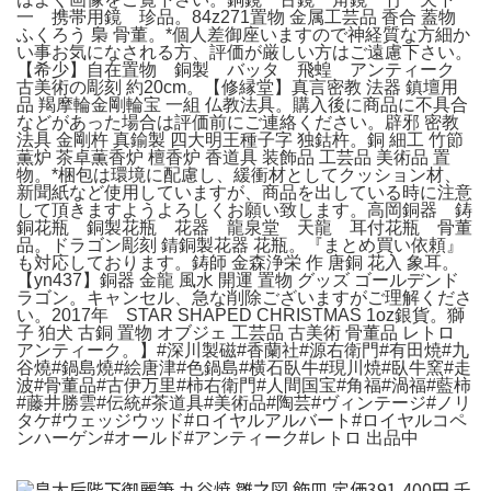
一 携帯用鏡 珍品。84z271置物 金属工芸品 香合 蓋物
ふくろう 梟 骨董。*個人差御座いますので神経質な方細か
い事お気になされる方、評価が厳しい方はご遠慮下さい。
【希少】自在置物 銅製 バッタ 飛蝗 アンティーク
古美術の彫刻 約20cm。【修縁堂】真言密教 法器 鎮壇用
品 羯摩輪金剛輪宝 一組 仏教法具。購入後に商品に不具合
などがあった場合は評価前にご連絡ください。辟邪 密教
法具 金剛杵 真鍮製 四大明王種子字 独鈷杵。銅 細工 竹節
薫炉 茶卓薫香炉 檀香炉 香道具 装飾品 工芸品 美術品 置
物。*梱包は環境に配慮し、緩衝材としてクッション材、
新聞紙など使用していますが、商品を出している時に注意
して頂きますようよろしくお願い致します。高岡銅器 鋳
銅花瓶 銅製花瓶 花器 龍泉堂 天龍 耳付花瓶 骨董
品。ドラゴン彫刻 錆銅製花器 花瓶。『まとめ買い依頼』
も対応しております。鋳師 金森浄栄 作 唐銅 花入 象耳。
【yn437】銅器 金龍 風水 開運 置物 グッズ ゴールデンド
ラゴン。キャンセル、急な削除ございますがご理解くださ
い。2017年 STAR SHAPED CHRISTMAS 1oz銀貨。獅
子 狛犬 古銅 置物 オブジェ 工芸品 古美術 骨董品 レトロ
アンティーク。】#深川製磁#香蘭社#源右衛門#有田焼#九
谷燒#鍋島燒#絵唐津#色鍋島#横石臥牛#現川焼#臥牛窯#走
波#骨董品#古伊万里#柿右衛門#人間国宝#角福#渦福#藍柿
#藤井勝雲#伝統#茶道具#美術品#陶芸#ヴィンテージ#ノリ
タケ#ウェッジウッド#ロイヤルアルバート#ロイヤルコペ
ンハーゲン#オールド#アンティーク#レトロ 出品中