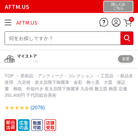
詳しくは
AFTM.US
こちら
0
AFTM.US
マイストア
変更
TOP
美術品・アンティーク・コレクション
工芸品
新品未
使用 九谷焼 皇太后陛下御麗筆 金彩 飾り皿 大皿 保証
書 桐箱 外箱付き 皇太后陛下御麗筆 九谷焼 雛之図 飾皿 定価
391,400円 千代田総合美術
(2076)