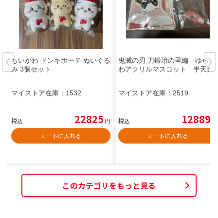
ちいかわ ドンキホーテ ぬいぐる
鬼滅の刃 刀鍛冶の里編 ゆらふ
み 3個セット
わアクリルマスコット 半天狗
マイストア在庫：
1532
マイストア在庫：
2519
22825
12889
税込
円
税込
円
カートに入れる
カートに入れる
このカテゴリをもっと見る