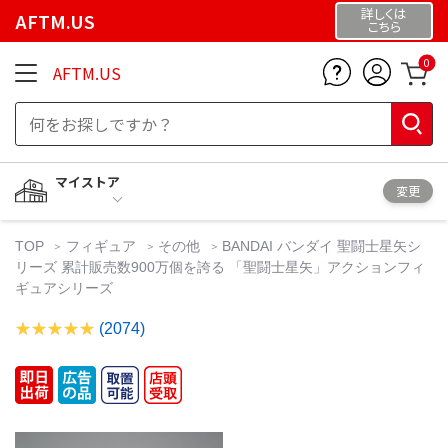
詳しくは
AFTM.US
こちら
0
AFTM.US
マイストア
変更
TOP
フィギュア
その他
BANDAI バンダイ 聖闘士星矢シ
リーズ 累計販売数900万個を誇る 「聖闘士星矢」アクションフィ
ギュアシリーズ
(2074)