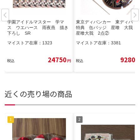
学園アイドルマスター 学マ
東京ディバンカー 東ディバ
ス ウエハース 雨夜燕 描き
特典 缶バッジ 星喰 大我
下ろし SR
星喰大我 2点②
マイストア在庫：
1323
マイストア在庫：
3381
24750
9280
税込
円
税込
円
近くの売り場の商品