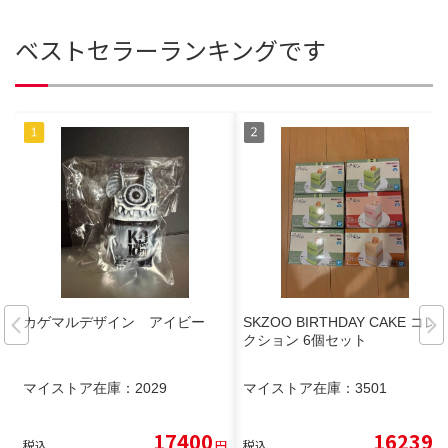
ベストセラーランキングです
カゲマルデザイン アイビー
SKZOO BIRTHDAY CAKE コレ
クション 6個セット
マイストア在庫：
2029
マイストア在庫：
3501
17400
16239
税込
円
税込
円