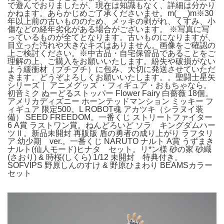
で遊んでおりましたが、現在は知識もなく、詳細は分かり
かねます。あらかじめご了承くださいませ。m(_ _)m※30
年以上前の古いもののため、メッキの剥がれ、くすみ、小
傷などの経年劣化がある場合がございます。 ※写真に写
っているものが全てとなります。古いものになりますが、
目立った汚れや大きなキズはありません。画像をご確認の
上ご検討ください。※中古品・自宅保管品であることをご
理解の上、ご購入をお願いいたします。紛失や破損がない
よう緩衝材（プチプチ）に包み、大切に発送させていただ
きます。どうぞよろしくお願いいたします。。聖闘士星矢
シリーズ｜ アニメグッズ ・フィギュア・おもちゃなら。
初音ミク ぬーどるストッパー Flower Fairy 白薔薇 18個。
アメリカディズニー ホーンテッドマンション ミッキー フ
ィギュア 限定500。L ROBOT魂 アカツキ（シラヌイ装
備） SEED FREEDOM。一番くじ ストリートファイター
6 A賞 ラストワン賞。ねんどろいど ソラ キングダムハー
ツⅡ。新品未開封 再販版 盾の勇者の成り上がり ラフタリ
ア 幼少期 ver.。一番くじ NARUTO ナルト A賞 うずまき
ナルト(仙人モード)ヒナタ セット。リ*ン様 砂の家 砂織
(さおり) & 時桜(しくら) 1/12 未開封 特典付き。
SOFVIPS 野原しんのすけ & 野原ひまわり BEAMSカラー
セット