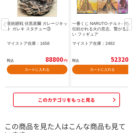
呪術廻戦 伏黒甚爾 ガレージキッ
一番くじ NARUTO-ナルト- 疾風
ト ガレキ スタチュー③
伝紡がれる火の意志、繋がる思
い フィギュア
マイストア在庫：
1658
マイストア在庫：
2482
88800
52320
税込
円
税込
円
カートに入れる
カートに入れる
このカテゴリをもっと見る
この商品を見た人はこんな商品も見て