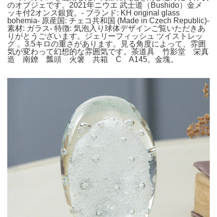
のオブジェです。2021年ニウエ 武士道（Bushido）金メ
ッキ付2オンス銀貨。- ブランド: KH original glass
bohemia- 原産国: チェコ共和国 (Made in Czech Republic)-
素材: ガラス- 特徴: 気泡入り球体デザインご覧いただきあ
りがとうございます。ジェリーフィッシュ ツイストレッ
グ 。3.5キロの重さがあります。見る角度によって、雰囲
気が変わって幻想的な雰囲気です。茶道具 竹影堂 栄真
造 南鐐 瓢頭 火箸 共箱 C A145。金塊。