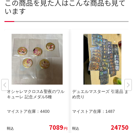
この商品を見た人はこんな商品も見て
います
オシャレマクロスΔ 聖夜のワル
デュエルマスターズ 引退品 まと
キューレ 記念メダル5種
め売り
マイストア在庫：
4400
マイストア在庫：
1487
7089
24750
税込
円
税込
円