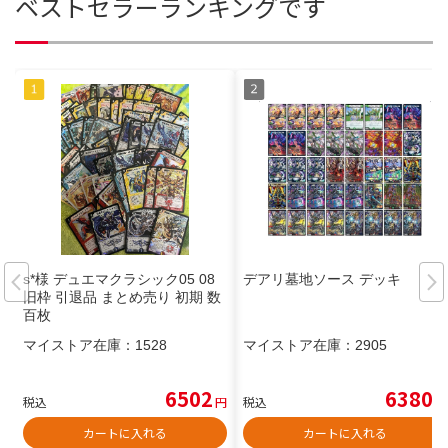
ベストセラーランキングです
s*様 デュエマクラシック05 08
デアリ墓地ソース デッキ
旧枠 引退品 まとめ売り 初期 数
百枚
マイストア在庫：
1528
マイストア在庫：
2905
6502
6380
税込
円
税込
円
カートに入れる
カートに入れる