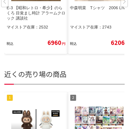
E-3 【昭和レトロ・希少】のら
中森明菜 Tシャツ 2006 LIVE
くろ 目覚まし時計 アラームクロ
ック 講談社
マイストア在庫：
2532
マイストア在庫：
2743
6960
6206
税込
円
税込
円
近くの売り場の商品