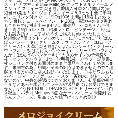
フィーユ。メロジョイ Mellojoy スクイーズ おにぎり トー
スト ピザ 大福。正規品 Mellojoy クラウドミルフィーユ メ
ロジョイ スクイーズ 焼き餅。即購入可◎ 24時間以内(最
短当日)発送！メロジョイ スクイーズ 5点セット全て未開
封シュリンク付きです。▽Og1006 未開封 16箱まとめ タ
カラ 爆転シュートベイブレード 2002。配送中のタグ割れ
もこちらでは対応出来ません。非売品 ケロちゃん台付
き 高さ約1m レトロ 昭和レトロ ビンテージ。上記よ
くお読み頂き、ご了承のうえご購入お願いいたします。
Mellojoy 7個セット - メルカリ。・にぎにぎおにぎり(ぱん
ぱんパンケーキ)・クリームクラウドミルフィーユ(ムース
クリーム)・大満足焼き餅(ぱんぱんパンケーキ)・クリーム
ワッフル まる(ぱんぱんパンケーキ)・クリームワッフルさ
んかく(ぱんぱんパンケーキ)・大きめサイズの予備袋5
枚・マジックパウダー1つ・説明書1枚・パウダー説明書1
枚シュリンク付き未開封のまま付属品も合わせて発送しま
す。未開封の為、初期不良等の対応はできませんのでご理
解頂ける方のみご購入お願いいたします。ヨネザワおもち
ゃ ベーゴマ トップゲーム。マスク 実物大。開封してい
ないので、中身の確認はできておりません。初期傷や初期
不良などあった場合もクレームや返品返金はお受けできま
せん。ゆ*う様 L BUILD DRAGON SCALE サーバイン（白
き秘宝。バラ可 Mellojoy 6点 ながーいシリーズ 未開封 と
ろんスクイーズ。単品でのお値下げ× まとめ割◎