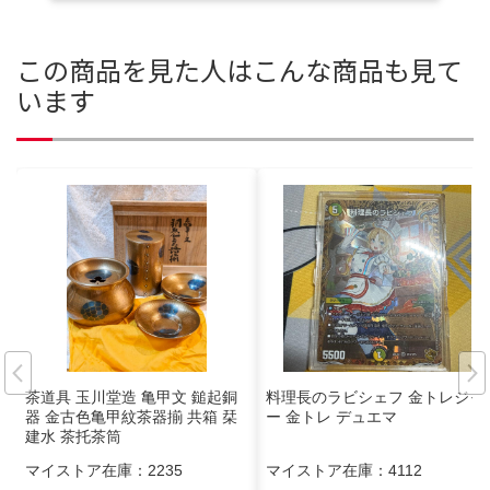
この商品を見た人はこんな商品も見て
います
茶道具 玉川堂造 亀甲文 鎚起銅
料理長のラビシェフ 金トレジャ
器 金古色亀甲紋茶器揃 共箱 栞
ー 金トレ デュエマ
建水 茶托茶筒
マイストア在庫：
2235
マイストア在庫：
4112