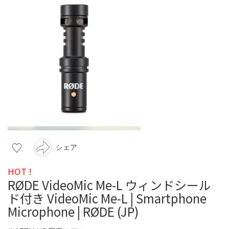
シェア
HOT !
RØDE VideoMic Me-L ウィンドシール
ド付き VideoMic Me-L | Smartphone
Microphone | RØDE (JP)