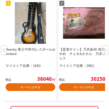
Heerby 希少70年代レスポールst
【直筆サイン】乃木坂46 筒井あ
andard
やめ チェキ&タオル 乃木フ
ェス
マイストア在庫：
1650
マイストア在庫：
2861
36040
30250
税込
円
税込
円
カートに入れる
カートに入れる