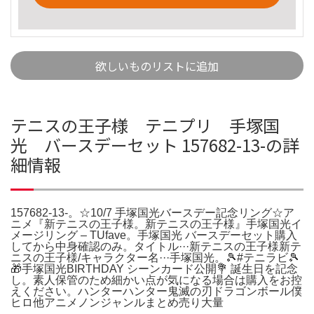
欲しいものリストに追加
テニスの王子様 テニプリ 手塚国
光 バースデーセット 157682-13-の詳
細情報
157682-13-。☆10/7 手塚国光バースデー記念リング☆ア
ニメ『新テニスの王子様。新テニスの王子様』手塚国光イ
メージリング – TUfave。手塚国光 バースデーセット購入
してから中身確認のみ。タイトル···新テニスの王子様新テ
ニスの王子様/キャラクター名···手塚国光。🎾#テニラビ🎾
🎁手塚国光BIRTHDAY シーンカード公開💐 誕生日を記念
し。素人保管のため細かい点が気になる場合は購入をお控
えください。ハンターハンター鬼滅の刃ドラゴンボール僕
ヒロ他アニメノンジャンルまとめ売り大量