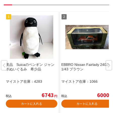
美品 Suicaのペンギン ジャン
EBBRO Nissan Fairlady 240ZG
ボぬいぐるみ 希少品
1/43 ブラウン
マイストア在庫：
4283
マイストア在庫：
1066
6743
6000
税込
円
税込
円
カートに入れる
カートに入れる