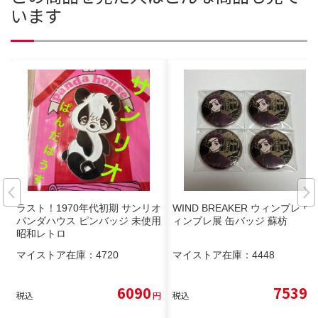
います
ラスト！1970年代初期 サンリオ
WIND BREAKER ウィンブレ ウ
パンダハウス ピンバッジ 未使用
ィンブレ展 缶バッジ 蘇枋
昭和レトロ
マイストア在庫：
4720
マイストア在庫：
4448
6090
7539
税込
円
税込
円