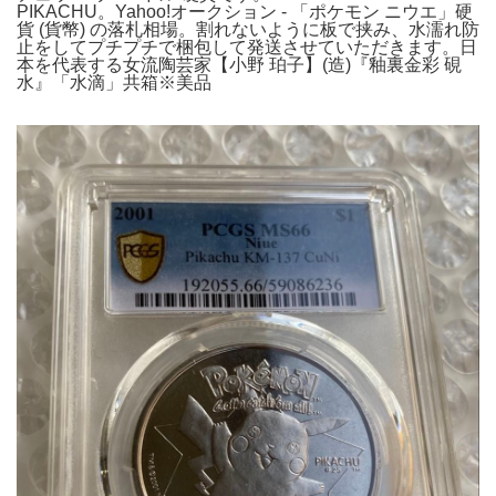
PIKACHU。Yahoo!オークション - 「ポケモン ニウエ」硬
貨 (貨幣) の落札相場。割れないように板で挟み、水濡れ防
止をしてプチプチで梱包して発送させていただきます。日
本を代表する女流陶芸家【小野 珀子】(造)『釉裏金彩 硯
水』「水滴」共箱※美品