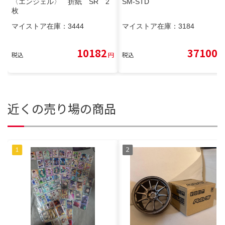
〈エンジェル〉 折紙 SR 2
SM-STD
枚
マイストア在庫：
3444
マイストア在庫：
3184
10182
37100
税込
円
税込
円
近くの売り場の商品