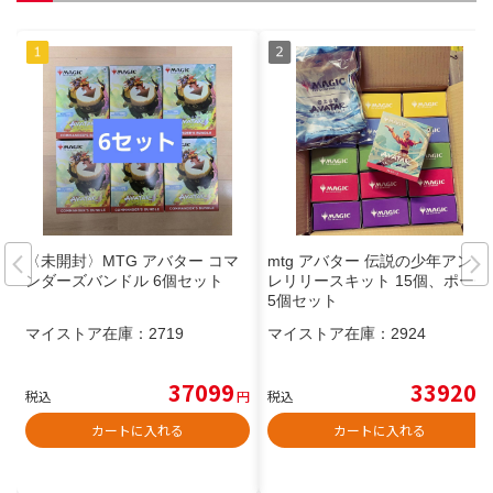
〈未開封〉MTG アバター コマ
mtg アバター 伝説の少年アン プ
ンダーズバンドル 6個セット
レリリースキット 15個、ポーチ
5個セット
マイストア在庫：
2719
マイストア在庫：
2924
37099
33920
税込
円
税込
円
カートに入れる
カートに入れる