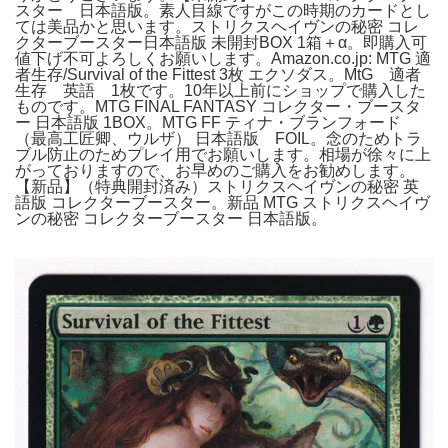
スター 日本語版。素人目線ですがこの時期のカードとし
ては美品かと思います。ストリクスヘイヴンの秘密 コレ
クターブースター日本語版 未開封BOX 1箱＋α。即購入可
値下げ不可よろしくお願いします。Amazon.co.jp: MTG 適
者生存/Survival of the Fittest 3枚 エクソダス。MtG 適者
生存 英語 1枚です。10年以上前にショップで購入した
ものです。MTG FINAL FANTASY コレクター・ブースタ
ー 日本語版 1BOX。MTG FF ティナ・ブランフォード
（最高工匠卿、ウルザ） 日本語版 FOIL。念のためトラ
ブル防止のためプレイ用でお願いします。相場が徐々に上
がっておりますので、お早めのご購入をお勧めします。
【新品】（特典開封済み）ストリクスヘイヴンの秘密 英
語版 コレクターブースター。新品 MTG ストリクスヘイヴ
ンの秘密 コレクターブースター 日本語版。