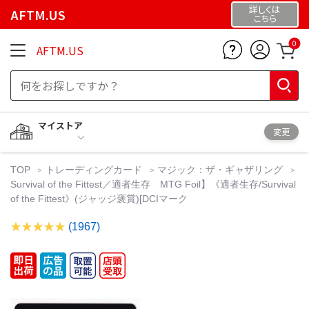
詳しくは
AFTM.US
こちら
0
AFTM.US
マイストア
変更
TOP
トレーディングカード
マジック：ザ・ギャザリング
Survival of the Fittest／適者生存 MTG Foil】《適者生存/Survival
of the Fittest》(ジャッジ褒賞)[DCIマーク
(1967)