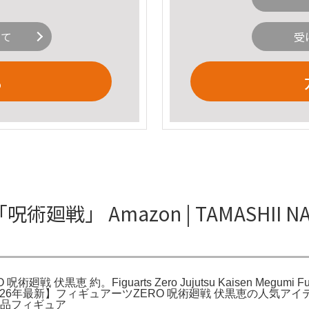
いて
受
る
廻戦」 Amazon | TAMASHII N
 呪術廻戦 伏黒恵 約。Figuarts Zero Jujutsu Kaisen Megu
26年最新】フィギュアーツZERO 呪術廻戦 伏黒恵の人気アイテム。T
完成品フィギュア