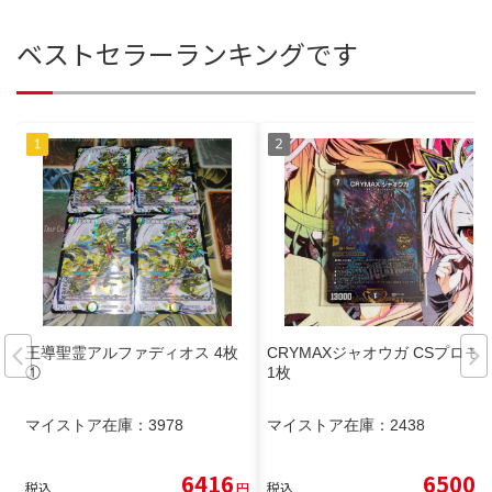
ベストセラーランキングです
王導聖霊アルファディオス 4枚
CRYMAXジャオウガ CSプロモ
①
1枚
マイストア在庫：
3978
マイストア在庫：
2438
6416
6500
税込
円
税込
円