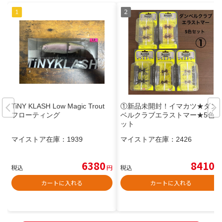
TiNY KLASH Low Magic Trout
①新品未開封！イマカツ★ダン
フローティング
ベルクラブエラストマー★5色セ
ット
マイストア在庫：
1939
マイストア在庫：
2426
6380
8410
税込
円
税込
円
カートに入れる
カートに入れる