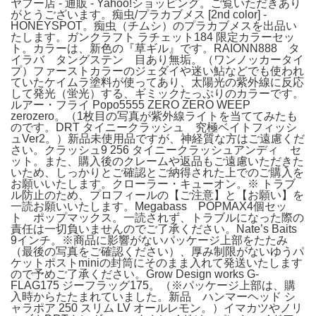
ヤフー店 - 通販 - Yahoo!ショッピング。ご覧いただきあり
がとうございます。痴虫/プラカブメス [2nd color] -
HONEYSPOT。痴虫（チムシ）のプラカブメスを出品い
たします。ガンクラフト ラチェット184 限定カラーセッ
ト。カラーは、新色の『草ギル』です。RAIONN888 タ
イラバ タングステン 目あり無垢。（ワンノッカータイ
プ）ファーストカラーのジェダイや迷い鮎などでも使われ
ていたケイムラ塗料が使ってあり、太陽光の紫外線に反応
して発光（蛍光）する、ギミックたっぷりのカラーです。
ルアー・フライ Popo5555 ZERO ZERO WEEP
zerozero。（1枚目の写真が紫外線ライトを当ててみたも
のです。DRT タイニークラッシュ 究極ベイトフィッシ
ュVer2。）新品未使用品ですが、神経質な方はご遠慮くだ
さい。クラッシュ9 256 タイニークラッシュアンディ セ
ット。また、購入後のクレームや返品もご遠慮いただきた
いため、しっかりとご確認とご納得された上でのご購入を
お願いいたします。クローラー・キューオン。※ トラブ
ル防止のため、プロフィールの【ご注意】と【お願い】を
一読お願いいたします。Megabass POPMAX4個セッ
ト ポップマックス。一読されず、トラブルになった際の
責任は一切負いませんのでご了承ください。Nate’s Baits
9インチ。※商品に影響がないパッケージ上部をたたみ
（最後の写真をご確認ください）、厚み制限がないゆうパ
ケットポストminiの封筒にそのまま入れて発送いたします
ので予めご了承ください。Grow Design works G-
FLAG175 ジーフラッグ175。（※パッケージ上部は、購
入時からたたまれていました。新品 ハンマーヘッド シ
ャラポア 250 スリム LV オールレモン。）イマカツやノリ