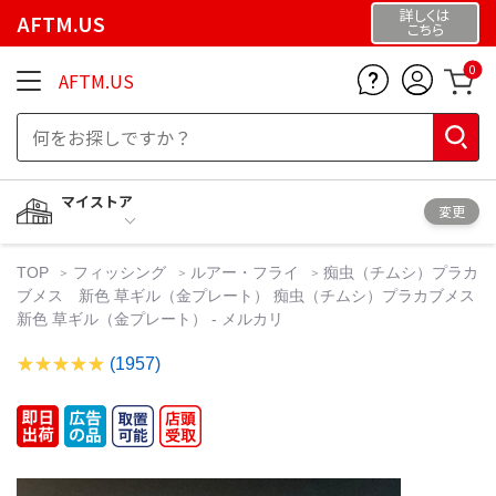
詳しくは
AFTM.US
こちら
0
AFTM.US
マイストア
変更
TOP
フィッシング
ルアー・フライ
痴虫（チムシ）プラカ
ブメス 新色 草ギル（金プレート） 痴虫（チムシ）プラカブメス
新色 草ギル（金プレート） - メルカリ
(1957)