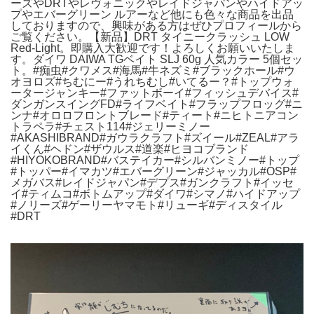
ーズやDRTやレヴォニックやレイドジャパンやハイドアッ
プやエバーグリーン ルアーなど他にも色々な商品を出品
しておりますので、興味がある方はぜひプロフィールから
ご覧ください。【新品】DRT タイニークラッシュ LOW
Red-Light。即購入大歓迎です！よろしくお願いいたしま
す。ダイワ DAIWA TGベイト SLJ 60g 人気カラー 5個セッ
ト。#痴虫#クワメス#海馬#牛ネズミ#ブラックホール#ウ
オヨロズ#ちむにー#うれちむし#いてるー？#トップウォ
ータージャンキー#ファットボーイ#フィッシュデバイス#
ダンガンスイングFD#ライフベイト#フラップフロッグ#ニ
ンナ#オロロフロントブレード#ティート#ニヒトニアコン
トラペラ#チェスト114#ジェリーミノー
#AKASHIBRAND#ガウラクラフト#ズイール#ZEAL#アラ
イくん#ヘドン#ザウルス#道楽#ヒヨコブランド
#HIYOKOBRAND#バステイカー#シルバンミノー#トップ
#トッパー#イマカツ#エバーグリーン#ジャッカル#OSP#
メガバス#レイドジャパン#デプス#ガンクラフト#イッセ
イ#ティムコ#ボトムアップ#ダイワ#シマノ#ハイドアップ
#ノリーズ#ゲーリーヤマモト#リューギ#ディスタイル
#DRT