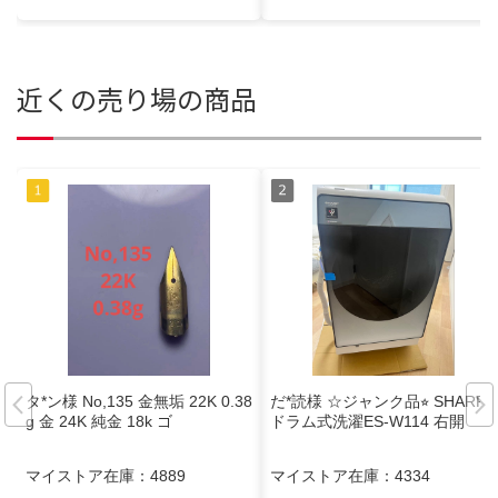
近くの売り場の商品
タ*ン様 No,135 金無垢 22K 0.38
だ*読様 ☆ジャンク品⭐︎ SHARP
g 金 24K 純金 18k ゴ
ドラム式洗濯ES-W114 右開
マイストア在庫：
4889
マイストア在庫：
4334