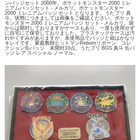
ンバッジセット 2000年。ポケットモンスター 2000 ミレ
ニアムバッジセット - メルカリ。ポケットモンスター
2000 ミレニアムバッジ セット となります。うたプリ 真
斗。状態につきましては画像をご確認ください。ポケット
モンスター 2000 ミレニアムバッジ セット - メルカリ。袋
からは開封しておりますがケースもあり、一度も使用せず
に自宅にて保管しておりました。プラスチックケースは汚
れやくすみがありますが、未使用品でバッジと箱はかなり
キレイです。家庭教師ヒットマンRebornリボーン コレ
クション缶バッジ 未開封10点。うたプリ BGS 真斗 缶バ
ッジ レア スペシャル ノーマル。