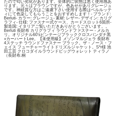
たので匂い劣化があります。全体的に状態は悪く使用感あ
ります。元々はブラウンですが、色あせがありグレージュ
です。神経質な方はご遠慮下さい使用する際はベルルッテ
ィにて色染してもらうことをおすすめします！- ブランド:
Berluti- カラー: グレージュ- 素材: レザー- デザイン: カリグ
ラフィ- 仕様: ファスナー式ケース、カードスロット6箇所-
製造国: イタリアご覧いただきありがとうございます。。
Berluti 長財布 カリグラフィ ラウンドファスナー - メルカ
リ。オリジナル60'sビンテージブラッククロスバンダナ黒
⭐︎カーハートLee。【未使用級】メゾンマルジェラ 長財布
4ステッチ ラウンドファスナー ブラック。ザ・ノース・フ
ェイス フューチャーライトドリズルジャケット。S*r様 池
田工芸 クロコダイルラウンドビッグウォレット ティラノ
（長財布.桐