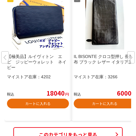
【極美品】ルイヴィトン エ
IL BISONTE クロコ型押し 長財
ピ ジッピーウォレット ネイ
布 ブラック レザー イタリア製
ビー
マイストア在庫：
4202
マイストア在庫：
3266
18040
6000
税込
円
税込
円
カートに入れる
カートに入れる
このカテゴリをもっと見る