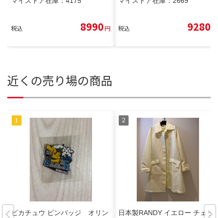
マイストア在庫：
4175
マイストア在庫：
2669
8990
9280
税込
円
税込
円
近くの売り場の商品
ピカチュウ ピンバッジ オリン
日本製RANDY イエロー チェッ