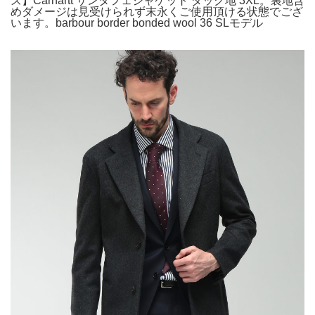
ズ】Carhartt サンタフェジャケット ダック地 3XL。裏地含
めダメージは見受けられず末永くご使用頂ける状態でござ
います。barbour border bonded wool 36 SLモデル