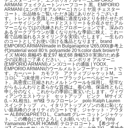
チェスターコート。エンポリオアルマーニEMPORIO
ARMANI フェイクムートンハーフコート 黒。EMPORIO
ARMANI (エンポリオアルマーニ) カシミヤ混 チェスター
コート。出品物をご覧いただき誠にありがとうございま
す。トレンドを意識した身幅に適度なゆとりを持たせたボ
クシーサイジング、モードとストリートを介在させたアル
マーニならではの洗練されたプロポーションです。深みの
あるダークブラウンが重くなりがちな季節に映え、これ一
着で品格溢れるスタイリングを実現いたします。一生もの
のコートとしてお使い頂ける逸品となります。brand
EMPORIO ARMANImade in Bulgariaprice \265,000(参考上
代)material wool 80％ polyamide 20％color dark brownサ
イズ M(46) 肩幅45 着丈97 袖丈68 身幅53※実測のため多
少の誤差はご了承ください。。エンポリオ アルマーニ
(EMPORIO ARMANI)メンズ/コートの通販 | YOOX。
EMPORIO ARMANIのウールメルトンフーデッドコートで
す。カーハート カモフラ アクティブジャケットM。コ
コロ(˶‾᷄ ⁻̫ ‾᷅˵)未使用 バーバリーブラックレーベルピーコー
ト。高密度に圧縮されたメルトンウールを採用し、堅牢な
がらもふんわりと柔らかな質感は、着心地、保温性ともに
申し分のなく、これからの季節に重宝いたします。ヴィヴ
ィアンウエストウッド セットアップ ピンク Mサイズ
(L～XL相当)。m*t様 ラルフローレン polo Ralph Lauren
スイングトップ ハ。イタリアトップメゾンの名に恥じな
い最高峰のクオリティのコートです。ジャケット・アウタ
ー ALBINO&PRETO L。Carhartt グレー コットンジャケッ
ト。この機会にぜひよろしくお願いいたします。Yohji
Yamamoto POUR HOMME テロテロコート。【希少サイ