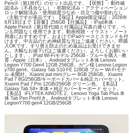
Pencil（第1世代）のセット出品です。【状態】・動作確
認済み（不具合なし）・初期化済み・アクティベーション
ロック解除済み・使用頻度少なめ・目立つ傷や割れなし
（主観ですが美品です）【保証】Apple限定保証：2026年
8月18日まで【容量】256GB【付属品】・iPad本体・
Apple Pencil（第1世代)箱と付属品は写真の通りです。ペ
ンも問題なく使用できます。動画視聴・イラスト・ノート
用途におすすめです。おまけでiPadケースとスタンドを付
けます。中古品のため神経質な方はご遠慮ください。即購
入OKです。すり替え防止のため返品はお受けできませ
ん。大幅なお値下げはご遠慮ください。よろしくお願いい
たします。。iPad Wi-Fiモデル 256GB - ブルーを購入 - 教
育 - Apple（日本）。Androidタブレット本体 Lenovo
Legion Y700 Gen4 12GB 256GB。カ*ン様 Lenovo Legion
y700 gen4。Galaxy Tab S10 FE 128GB ブルー Wi-Fiモデ
ル 未開封。Xiaomi pat miniグレー 8GB 258GB。Xiaomi
Pad 7 8G/256GB/キーボードカバー＆純正カバーセット。
Xiaomi Pad 7 Pro 12GB/256GB グリーン色。【美品】
Galaxy Tab S8+ 本体 + 純正カバーキーボード セット。
【美品】 iFLYTEK AINOTE 2。Lenovo Yoga Tab Plus 本
体 Tab Pen Pro付き。Androidタブレット本体 Lenovo
LegionY700 gen4 12GB/256GB