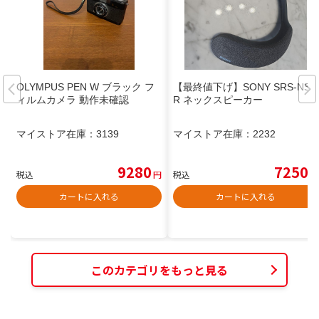
OLYMPUS PEN W ブラック フ
【最終値下げ】SONY SRS-NS7
ィルムカメラ 動作未確認
R ネックスピーカー
マイストア在庫：
3139
マイストア在庫：
2232
9280
7250
税込
円
税込
円
カートに入れる
カートに入れる
このカテゴリをもっと見る