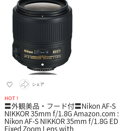
シェア
HOT !
〓外観美品・フード付〓Nikon AF-S
NIKKOR 35mm f/1.8G Amazon.com :
Nikon AF-S NIKKOR 35mm f/1.8G ED
Fixed Zoom Lens with