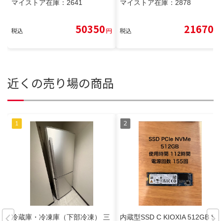
マイストア在庫：
2641
マイストア在庫：
2878
50350
21670
税込
円
税込
円
近くの売り場の商品
冷蔵庫・冷凍庫（下部冷凍） 三
内蔵型SSD C KIOXIA 512GB SS