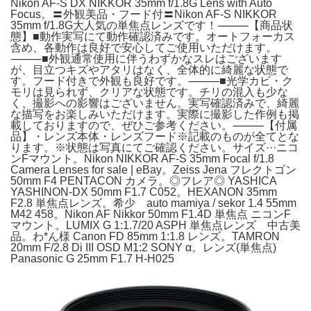
Nikon AF-S DX NIKKOR 35mm f/1.8G Lens with Auto
Focus。〓外観美品・フード付〓Nikon AF-S NIKKOR
35mm f/1.8G大人気の単焦点レンズです！⸻【商品状
態】■動作実写にて動作確認済みです。オートフォーカス
含め、各動作は良好で安心してご使用いただけます。
⸻■外観通常使用に伴うわずかなスレはございます
が、目立つキズやアタリはなく、全体的に綺麗な状態で
す。フード付きで外観も良好です。⸻■光学カビ・ク
モリは見られず、クリアな状態です。チリの混入も少な
く、撮影への影響はございません。実写確認済みで、綺麗
な描写をお楽しみいただけます。実際に撮影した作例も掲
載しておりますので、ぜひご参考ください。⸻【付属
品】・レンズ本体・レンズフード※記載のものが全てとな
ります。※状態は写真にてご確認ください。サイズ···ニコ
ンFマウント。Nikon NIKKOR AF-S 35mm Focal f/1.8
Camera Lenses for sale | eBay。Zeiss Jena フレクトゴン
50mm F4 PENTACON カメラ。◎フレア◎ YASHICA
YASHINON-DX 50mm F1.7 C052。HEXANON 35mm
F2.8 単焦点レンズ。希少 auto mamiya / sekor 1.4 55mm
M42 458。Nikon AF Nikkor 50mm F1.4D 単焦点 ニコンF
マウント。LUMIX G 1:1.7/20 ASPH 単焦点レンズ 中古美
品。わ*ん様 Canon FD 85mm 1:1.8 レンズ。TAMRON
20mm F/2.8 Di III OSD M1:2 SONY α。レンズ(単焦点)
Panasonic G 25mm F1.7 H-H025