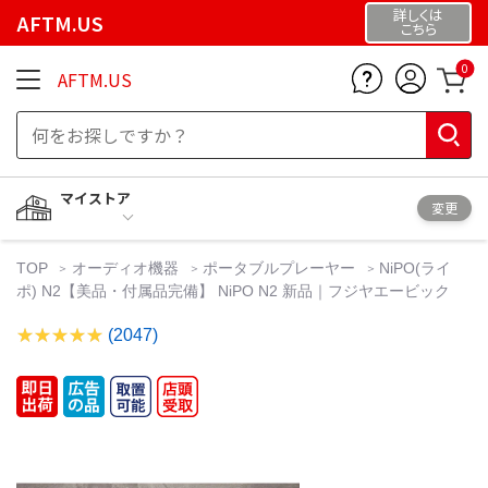
詳しくは
AFTM.US
こちら
0
AFTM.US
マイストア
変更
TOP
オーディオ機器
ポータブルプレーヤー
NiPO(ライ
ポ) N2【美品・付属品完備】 NiPO N2 新品｜フジヤエービック
(2047)