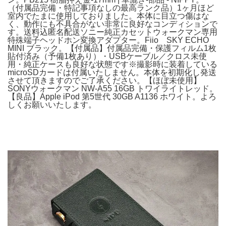
（付属品完備・特記事項なしの最高ランク品）1ヶ月ほど
室内でたまに使用しておりました。本体に目立つ傷はな
く、動作にも不具合がない非常に良好なコンディションで
す。送料込匿名配送ソニー純正カセットウォークマン専用
特殊端子ヘッドホン変換アダプター。Fiio SKY ECHO
MINI ブラック。【付属品】付属品完備・保護フィルム1枚
貼付済み（予備1枚あり）・USBケーブル／クロス未使
用・純正ケースも良好な状態です※撮影時に装着している
microSDカードは付属いたしません。本体を初期化し発送
させて頂きますのでご了承ください。【ほぼ未使用】
SONYウォークマン NW-A55 16GB トワイライトレッド。
【良品】Apple iPod 第5世代 30GB A1136 ホワイト。よろ
しくお願いいたします。