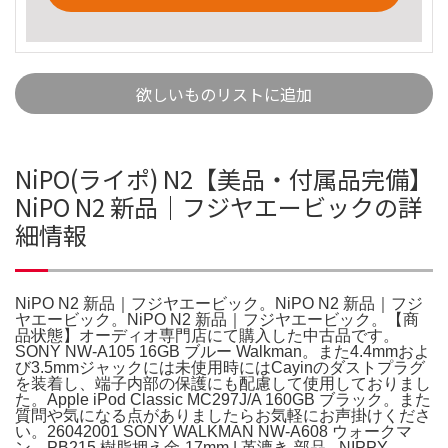
欲しいものリストに追加
NiPO(ライポ) N2【美品・付属品完備】
NiPO N2 新品｜フジヤエービックの詳
細情報
NiPO N2 新品｜フジヤエービック。NiPO N2 新品｜フジ
ヤエービック。NiPO N2 新品｜フジヤエービック。【商
品状態】オーディオ専門店にて購入した中古品です。
SONY NW-A105 16GB ブルー Walkman。また4.4mmおよ
び3.5mmジャックには未使用時にはCayinのダストプラグ
を装着し、端子内部の保護にも配慮して使用しておりまし
た。Apple iPod Classic MC297J/A 160GB ブラック。また
質問や気になる点がありましたらお気軽にお声掛けくださ
い。26042001 SONY WALKMAN NW-A608 ウォークマ
ン。PB215 樹脂押え金-17mm | 革漉き-部品 - NIPPY。