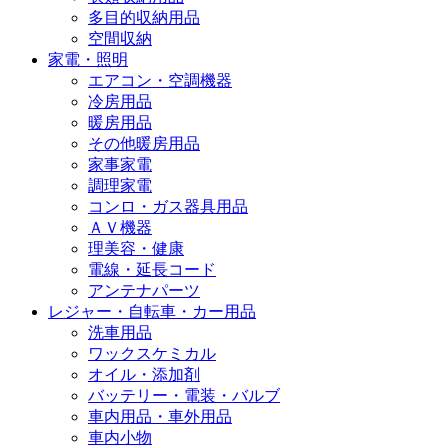
多目的収納用品
空間収納
家電・照明
エアコン・空調機器
冷房用品
暖房用品
その他暖房用品
家事家電
調理家電
コンロ・ガス器具用品
ＡＶ機器
理美容・健康
電線・延長コード
アンテナパーツ
レジャー・自転車・カー用品
洗車用品
ワックスケミカル
オイル・添加剤
バッテリー・電装・バルブ
車内用品・車外用品
車内小物