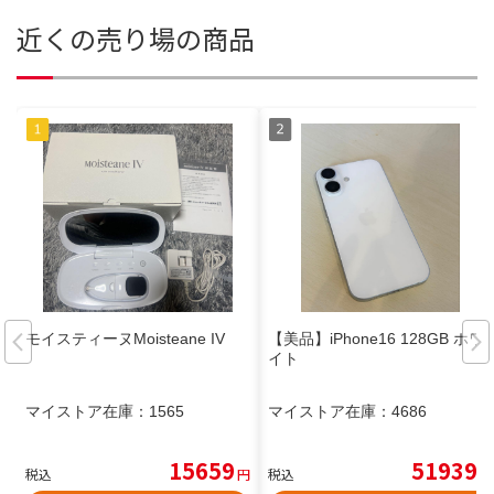
近くの売り場の商品
モイスティーヌMoisteane IV
【美品】iPhone16 128GB ホワ
イト
マイストア在庫：
1565
マイストア在庫：
4686
15659
51939
税込
円
税込
円