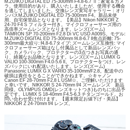
M.ZUIKO DIGITAL ED 75-300mm F4.8-6.7 Ⅱ : 家電＆カメ
ラ。使用目的があり、購入いたしましたが、使用する機会
を逃してしまいました。交換レンズ実写ギャラリー：オリ
ンパスM.ZUIKO DIGITAL ED 75-300mm F4。新品未使
用、自宅保管品となります。【美品】Nikon NIKKOR Z
24-70 F4 S フィルター付き。マイクロフォーサーズ用の
高倍率ズームレンズとなります。レンズ(ズーム)
TAMRON SP 70-200mm F2.8 Di VC USD A009S。モデル:
M.ZUIKO DIGITAL ED 75-300mm f4.8-6.7 II焦点距離: 75-
300mm最大絞り: f4.8-6.7タイプ: ズームレンズ互換性: マイ
クロフォーサーズ箱はなし付属品として新品レンズバッ
ク、カメラバック、プロテクターの3点つきお写真の通
り、綺麗なお品物となります。レンズ(ズーム) LUMIX G
VALIO 100-300mm F4.0-5.6 II。プロテクターをつけ、レン
ズバックにいれ配送いたします。レンズ(ズーム)
Panasonic LUMIX G X VARIO 35-100mm/F2.8。配送中の
破損は責任をとることができかねます。☆キャノン
Canon EF 28-70mm F2.8 L USM☆。ご理解いただけます
と幸いです。NIKKOR S 24-70mm f/4 ズームレンズ 新品
同様。OLYMPUS OMD(レンズキットつき)ものちに出品予
定です。LUMIX S 18-40mm F4.5-6.3 チタンゴールド。お
問い合わせ受け付けます。【週末限定お値下げ・美品】
NIKKOR Z 24-70mm f/4 レンズ。