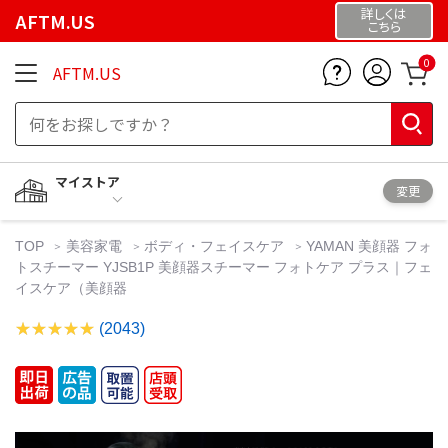
詳しくは
AFTM.US
こちら
0
AFTM.US
マイストア
変更
TOP
美容家電
ボディ・フェイスケア
YAMAN 美顔器 フォ
トスチーマー YJSB1P 美顔器スチーマー フォトケア プラス｜フェ
イスケア（美顔器
(2043)