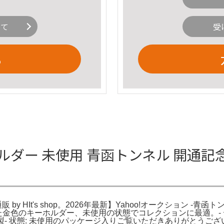
いて
受
る
ルダー 未使用 青函トンネル 開通記
by HIt's shop。2026年最新】Yahoo!オークション 
金色のキーホルダー、未使用の状態でコレクションに最適。- デザ
製- 状態: 未使用のパッケージ入りご覧いただきありがとうござ