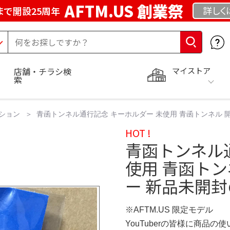
AFTM.US 創業祭
詳しく
まで開設25周年
マイストア
店舗・チラシ検
索
ション
青函トンネル通行記念 キーホルダー 未使用 青函トンネル 開通記念
HOT !
青函トンネル
使用 青函トン
ー 新品未開封の通
※AFTM.US 限定モデル
YouTuberの皆様に商品