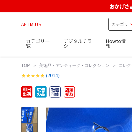
おかげさ
AFTM.US
カテゴリ一
デジタルチラ
Howto情
覧
シ
報
TOP
美術品・アンティーク・コレクション
コレク
(2014)