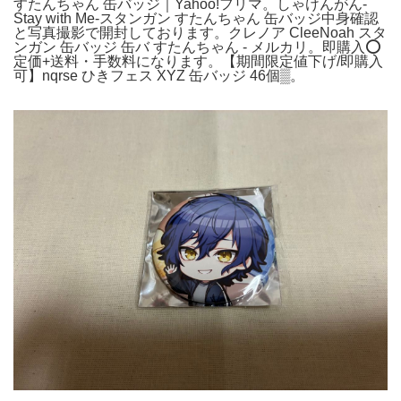
すたんちゃん 缶バッジ｜Yahoo!フリマ。しゃけんがん-
Stay with Me-スタンガン すたんちゃん 缶バッジ中身確認
と写真撮影で開封しております。クレノア CleeNoah スタ
ンガン 缶バッジ 缶バ すたんちゃん - メルカリ。即購入⭕️
定価+送料・手数料になります。【期間限定値下げ/即購入
可】nqrse ひきフェス XYZ 缶バッジ 46個▒。