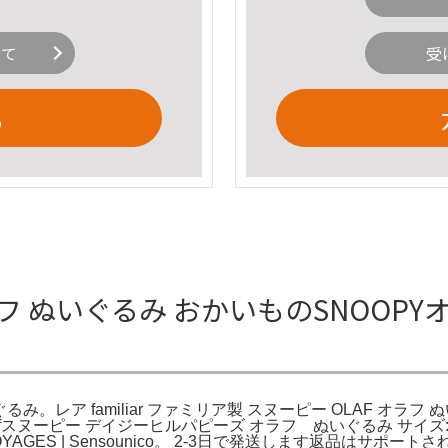
いて
受
る
 ぬいぐるみ おかいものSNOOPY
。レア familiar ファミリア製 スヌーピー OLAF オラフ
noopy Olafスヌーピー デイジーヒルパピーズ オラフ ぬいぐるみ サ
VOYAGES | Sensounico。 2-3日で発送します返品は