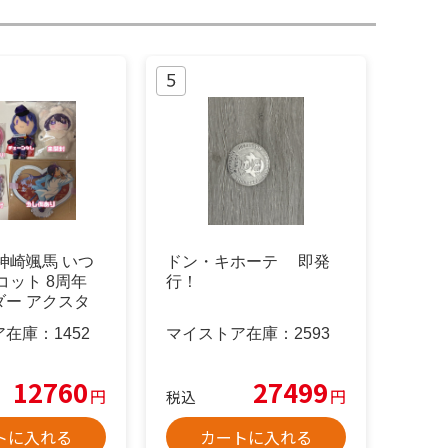
神崎颯馬 いつ
ドン・キホーテ 即発
コット 8周年
行！
ダー アクスタ
ア在庫：
1452
マイストア在庫：
2593
12760
27499
円
円
税込
トに入れる
カートに入れる