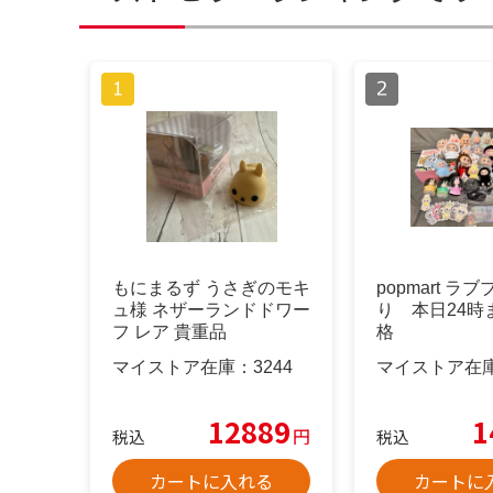
もにまるず うさぎのモキ
popmart ラ
ュ様 ネザーランドドワー
り 本日24時
フ レア 貴重品
格
マイストア在庫：
3244
マイストア在
12889
1
円
税込
税込
カートに入れる
カートに