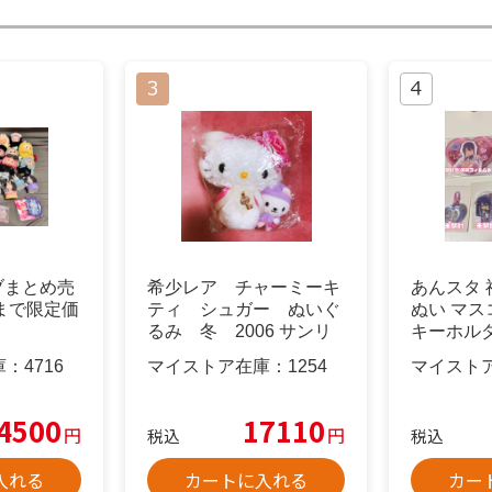
ブブまとめ売
希少レア チャーミーキ
あんスタ 
まで限定価
ティ シュガー ぬいぐ
ぬい マス
るみ 冬 2006 サンリ
キーホル
オ レトロ
庫：
4716
マイストア在庫：
1254
マイスト
4500
17110
円
円
税込
税込
入れる
カートに入れる
カー