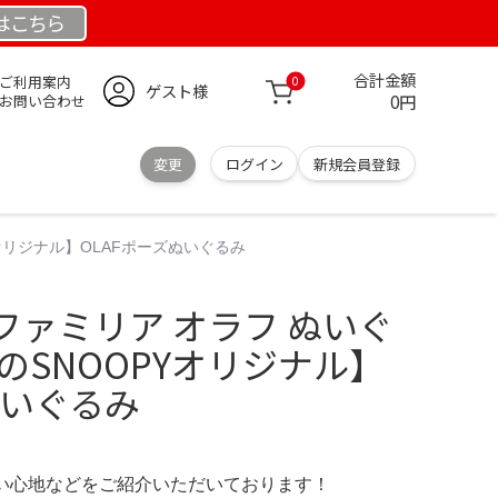
は
こちら
合計金額
ご利用案内
0
ゲスト様
0円
お問い合わせ
変更
ログイン
新規会員登録
オリジナル】OLAFポーズぬいぐるみ
ファミリア オラフ ぬいぐ
のSNOOPYオリジナル】
ぬいぐるみ
の使い心地などをご紹介いただいております！