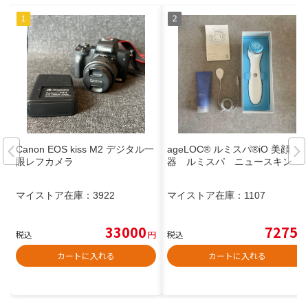
Canon EOS kiss M2 デジタル一
ageLOC®️ ルミスパ®️iO 美顔
眼レフカメラ
器 ルミスパ ニュースキン
マイストア在庫：
3922
マイストア在庫：
1107
33000
7275
税込
円
税込
円
カートに入れる
カートに入れる