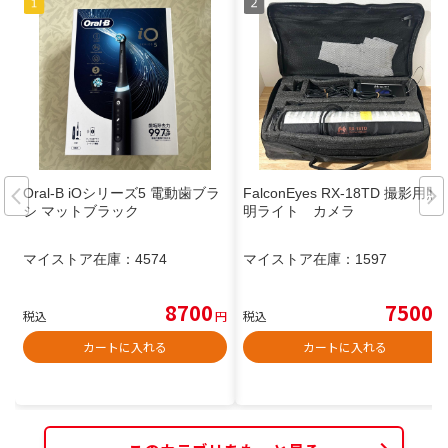
Oral-B iOシリーズ5 電動歯ブラ
FalconEyes RX-18TD 撮影用照
シ マットブラック
明ライト カメラ
マイストア在庫：
4574
マイストア在庫：
1597
8700
7500
税込
円
税込
円
カートに入れる
カートに入れる