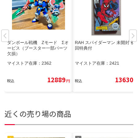
ダンボール戦機 Zモード Σオ
RAH スパイダーマン 未開封 初
ービス（ブースター一部パーツ
回特典付
欠損）
マイストア在庫：
2362
マイストア在庫：
2421
12889
13630
税込
円
税込
円
近くの売り場の商品