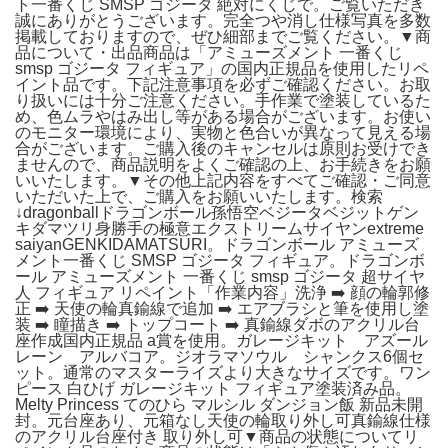
ト一番くじ SMSP ゴジータ 絶対にくじで。ご覧いただき
誠にありがとうございます。完全つや消し仕様写真を多数
掲載しておりますので、ぜひ細部までご覧ください。▼商
品について・出品商品は「アミューズメント 一番くじ
smsp ゴジータ フィギュア」の国内正規品を使用したリペ
イント品です。下記注意事項を必ずご確認ください。お取
り扱いには十分ご注意ください。手作業で塗装しているた
め、色ムラやはみ出し等がある場合がございます。お使い
のモニター環境により、実物と色合いが異なって見える場
合がございます。ご購入後のキャンセルは原則お受けでき
ませんので、商品説明をよくご確認の上、お手続きをお願
いいたします。▼その他上記内容をすべてご確認・ご同意
いただいた上で、ご購入をお願いいたします。検索
↓dragonballドラゴンボール孫悟空ベジータベジットゲン
キダマツリ身勝手の極意エクストリームサイヤンextreme
saiyanGENKIDAMATSURI。ドラゴンボール アミューズ
メント一番くじ SMSP ゴジータ フィギュア。ドラゴンボ
ール アミューズメント 一番くじ smsp ゴジータ 超サイヤ
人 フィギュア リペイント「作業内容」洗浄 ➡️ 顔の輪郭修
正 ➡️ 天使の輪真鍮線で追加 ➡️ エアブラシと筆を使用し塗
装 ➡️ 瞳描き ➡️ トップコート ➡️ 真鍮線ダボのアクリル台
座作成国内正規品 a賞を使用。ガレージキット アズール
レーン アルバコア。ジオラマソウル シャンクス6個セ
ット。通常のマスターライズより大きなサイズです。ワン
ピース 白ひげ ガレージキット フィギュア塗装済み品。
Melty Princess てのひら マルシル ダンジョン飯 新品未開
封。元台座あり、元箱なし天使の輪取り外し可真鍮線仕様
のアクリル台座付き 取り外し可▼商品の状態についてリ