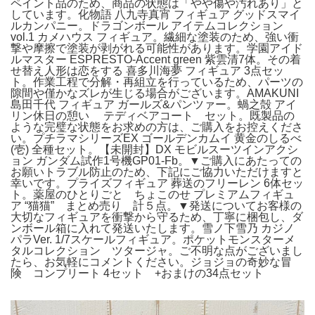
ペイント品のため、商品の状態は「やや傷や汚れあり」と
しています。化物語 八九寺真宵 フィギュア グッドスマイ
ルカンパニー。ドラゴンボール アイテムコレクション
vol.1 カメハウス フィギュア。繊細な塗装のため、強い衝
撃や摩擦で塗装が剥がれる可能性があります。学園アイド
ルマスター ESPRESTO-Accent green 紫雲清7体。その着
せ替え人形は恋をする 喜多川海夢 フィギュア 3点セッ
ト。作業工程で分解・再組立を行っているため、パーツの
隙間や僅かなズレが生じる場合がございます。AMAKUNI
島田千代 フィギュア ガールズ&パンツァー。蝸之殻 アイ
リン休日の憩い テディベアコート セット。既製品の
ような完璧な状態をお求めの方は、ご購入をお控えくださ
い。プチラマシリーズEX ゴールデンカムイ 黄金のしるべ
(壱) 全種セット。【未開封】DX モビルスーツインアクシ
ョン ガンダム試作1号機GP01-Fb。▼ご購入にあたっての
お願いトラブル防止のため、下記にご協力いただけますと
幸いです。プライズフィギュア 葬送のフリーレン 6体セッ
ト。薬屋のひとりごと ちょこのせ プレミアムフィギュ
ア “猫猫” まとめ売り 計５点。▼発送についてお客様の
大切なフィギュアを衝撃から守るため、丁寧に梱包し、ダ
ンボール箱に入れて発送いたします。雪ノ下雪乃 カジノ
パラVer. 1/7スケールフィギュア。ポケットモンスターメ
タルコレクション ツタージャ。ご不明な点がございまし
たら、お気軽にコメントください。ジョジョの奇妙な冒
険 コンプリート 4セット +おまけの34点セット