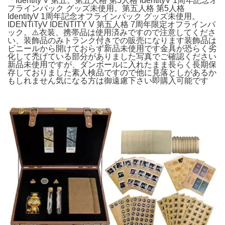
「Identity V 第五。第五人格 第5人格 IdentityV 1周年記念オ
フラインパック グッズ未使用。第五人格 第5人格
IdentityV 1周年記念オフラインパック グッズ未使用。
IDENTiTyV IDENTITY V 第五人格 7周年限定オフラインパ
ック。⚠️衣装、携帯品は使用済みですので注意してくださ
い、装飾品のみトランク付きでの販売になります装飾品は
ビニールから開けておらず新品未使用です金具が恐らく劣
化して禿げている部分がありました写真でご確認ください
新品未使用ですが、ダンボールに入れたまま長らく長期保
存しておりました素人検品ですので他に見落としがあるか
もしれません気になる方は御遠慮下さい即購入可能です