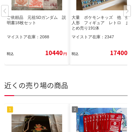
ご依頼品 元祖SDガンダム 説
大量 ポケモンキッズ 他 指
明書18枚セット
人形 フィギュア レトロ ま
とめ売り191体
マイストア在庫：
2088
マイストア在庫：
2347
10440
17400
税込
円
税込
円
近くの売り場の商品