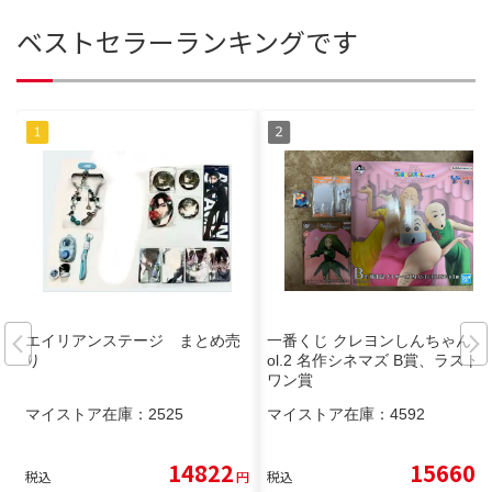
ベストセラーランキングです
エイリアンステージ まとめ売
一番くじ クレヨンしんちゃん v
り
ol.2 名作シネマズ B賞、ラスト
ワン賞
マイストア在庫：
2525
マイストア在庫：
4592
14822
15660
税込
円
税込
円