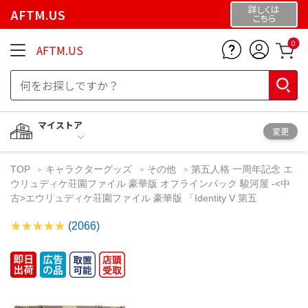
詳しくは
AFTM.US
こちら
0
AFTM.US
マイストア
変更
TOP
キャラクターグッズ
その他
第五人格 一周年記念 エ
ウリュディケ荘園ファイル 豪華版 オフラインパック 駿河屋 -<中
古>エウリュディケ荘園ファイル 豪華版 「Identity V 第五
(2066)