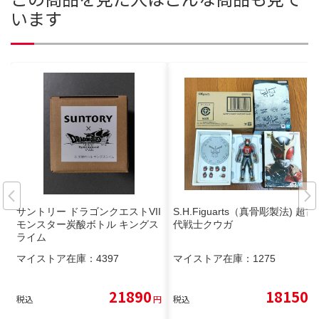
います
サントリー ドラゴンクエストVII
S.H.Figuarts（真骨彫製法) 超古
モンスター炭酸ボトル キングス
代戦士クウガ
ライム
マイストア在庫：
4397
マイストア在庫：
1275
21890
18150
税込
円
税込
円