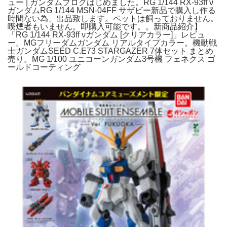
ュー | ガンダムブログはじめました。RG 1/144 RX-93ff ν
ガンダムRG 1/144 MSN-04FF サザビー新品で購入し作る
時間ない為、出品致します。ペットは飼っておりません。
喫煙者もいません。即購入可能です。。新商品紹介】
「RG 1/144 RX-93ff νガンダム [クリアカラー]」レビュ
ー。MGフリーダムガンダム リアルタイプカラー。機動戦
士ガンダムSEED C.E73 STARGAZER 7体セット まとめ
売り。MG 1/100 ユニコーンガンダム3号機 フェネクス ゴ
ールドコーティング