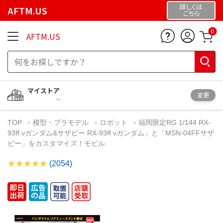
詳しくは
AFTM.US
こちら
0
AFTM.US
マイストア
変更
TOP
模型・プラモデル
ロボット
福岡限定RG 1/144 RX-
93ff νガンダム&サザビー RX-93ff νガンダム」と「MSN-04FFサザ
ビー」をカスタマイズ！モビル
(2054)