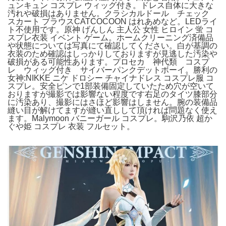
ュンキュン コスプレ ウィッグ付き。ドレス自体に大きな
汚れや破損はありません。クラシカルドール チェック
スカート ブラウスCATCOCOON はれあめなど。LEDライ
ト不使用です。原神 げんしん 主人公 女性 ヒロイン 蛍 コ
スプレ衣装 イベント ゲーム。ホームクリーニング済備品
や状態については写真にて確認してください。白が基調の
衣装のため確認はしっかりしておりますが見逃した汚染や
破損がある可能性あります。プロセカ 神代類 コスプ
レ ウィッグ付き サイバーパンクデットボーイ。勝利の
女神:NIKKE ニケ ドロシー チャイナドレス コスプレ服 コ
スプレ。安全ピンで1部装備固定していたため穴が空いて
おりますが撮影では影響ない程度です右足のタイツ膝部分
に汚染あり、撮影にはさほど影響はしません。腕の装備品
縫い目が解けてますが縫い直しして頂ければ問題なく使え
ます。Malymoon バニーガール コスプレ。駒沢乃依 超か
ぐや姫 コスプレ 衣装 フルセット。