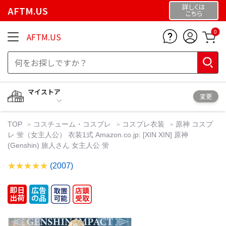
詳しくは
AFTM.US
こちら
0
AFTM.US
マイストア
変更
TOP
コスチューム・コスプレ
コスプレ衣装
原神 コスプ
レ 蛍（女主人公） 衣装1式 Amazon.co.jp: [XIN XIN] 原神
(Genshin) 旅人さん 女主人公 蛍
(2007)