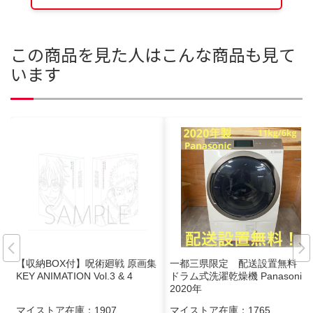
この商品を見た人はこんな商品も見て
います
【収納BOX付】呪術廻戦 原画集
一都三県限定 配送設置無料
KEY ANIMATION Vol.3 & 4
ドラム式洗濯乾燥機 Panasonic
2020年
マイストア在庫：
1907
マイストア在庫：
1765