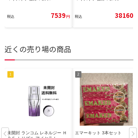
7539
38160
税込
円
税込
円
近くの売り場の商品
未開封 ランコム レネルジー Ｈ
エマーキット 3本セット