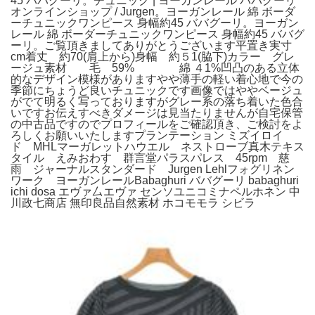
45 ババグーリ。チュニック | ヨーガンレール ババグーリ
オンラインショップ / Jurgen。ヨーガンレール 綿 ボーダ
ーチュニックワンピース 身幅約45 ババグーリ。ヨーガン
レール 綿 ボーダーチュニックワンピース 身幅約45 ババグ
ーリ。ご覧頂きましてありがとうございます平置き実寸
cm着丈 約70(肩上から)身幅 約５1(脇下)カラー グレ
ージュ素材 毛 59% 綿 ４1%凹凸のある立体
的なデザイン模様がありますやや薄手の軽い着心地で今の
季節にちょうど良いチュニックです画像ではややベージュ
がでて明るく写っておりますがグレー系の落ち着いた色合
いですお伝えすべきダメージは見当たりませんが自宅保管
の中古品ですのでプロフィールをご確認頂き、ご検討をよ
ろしくお願いいたしますプランテーション ミズイロイ
ド MHLマーガレットハウエル ネストローブ真木テキス
タイル えみおわす 群言堂パラスパレス 45rpm 慈
雨 ジャーナルスタンダード Jurgen Lehlフォグリネン
ワーク ヨーガンレールBabaghuri ババグーリ babaghuri
ichi dosa エヴァ厶エヴァ センソユニコミナペルホネン 中
川政七商店 無印良品自然素材 ホコモモラ シビラ