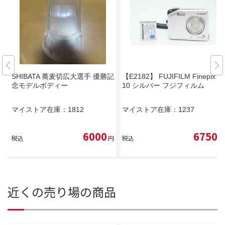
SHIBATA 蕎麦切広大選手 優勝記
【E2182】 FUJIFILM Finepix V
念モデルボディー
10 シルバー フジフィルム
マイストア在庫：
1812
マイストア在庫：
1237
6000
6750
税込
円
税込
円
近くの売り場の商品