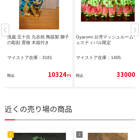
浅蔵 五十吉 九谷焼 陶器製 獅子
Gyaromi 台湾マッシュルームフ
の彫刻 置物 木箱付き
ェスティバル限定
マイストア在庫：
3181
マイストア在庫：
1405
10324
33000
税込
円
税込
円
近くの売り場の商品