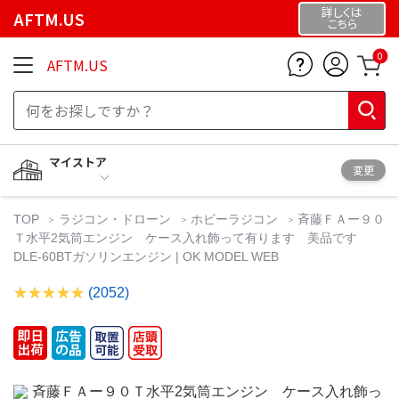
詳しくは
AFTM.US
こちら
0
AFTM.US
マイストア
変更
TOP
ラジコン・ドローン
ホビーラジコン
斉藤ＦＡー９０
Ｔ水平2気筒エンジン ケース入れ飾って有ります 美品です
DLE-60BTガソリンエンジン | OK MODEL WEB
(2052)