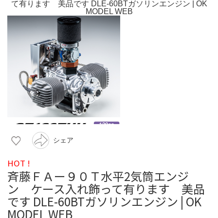
シェア
HOT !
斉藤ＦＡー９０Ｔ水平2気筒エンジ
ン ケース入れ飾って有ります 美品
です DLE-60BTガソリンエンジン | OK
MODEL WEB