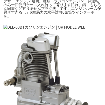
クサー エンジン 透明。種類···ラジコンエンジン 試運転
のみ一回使用ケース入れ飾って有ります汚れ、錆、もちろ
ん固着など有りませんプラグ無しです。エンジンルームが
異形すぎる…」600馬力の水平対向6気筒ツインターボ
を。