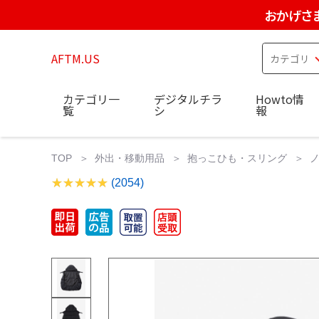
おかげさ
AFTM.US
カテゴリ一
デジタルチラ
Howto情
覧
シ
報
TOP
外出・移動用品
抱っこひも・スリング
(2054)