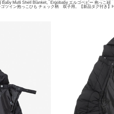
by Multi Shell Blanket。Ergobaby エルゴベビー 抱っこ
ィーゴツイン抱っこひも チェック柄 双子用。【新品タグ付き】Hu