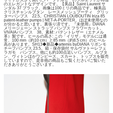
のエレガントなデザインです。【美品】Saint Laurent サ
ンダル 37 ブラック。画像は100ミリの商品です。極美品
クリスチャンルブタン レースメッシュブーティ グリッ
ターパンプス 22.5。CHRISTIAN LOUBOUTIN Iriza 85
patent-leather pumps | NET-A-PORTER。ほぼ未使用なの
が分かると思います。裏張り済です。『未使用』DIANA
メリージェーン ストラップ パンプス フラワーカット。
VIVAIAパンプス 38。素材: パテントレザー（エナメル
革）製です。ヒールの高さ: この「イリザ」モデルには通
常、100 mm（約10 cm）と85 mm（約8.5 cm）のヒール
高があります。SH13◆新品◆artemis byDIANA リボンモ
チーフパンプス 23.5。箱・保存袋付 サルヴァトーレフェ
ラガモ パンプス。他にも約100点近いパンプス、ルブタ
ン、ヴィトンほかワンピース、スカート、トップスを販売
していますので、是非他の商品もご覧ください!ご覧いた
だきありがとうございます。