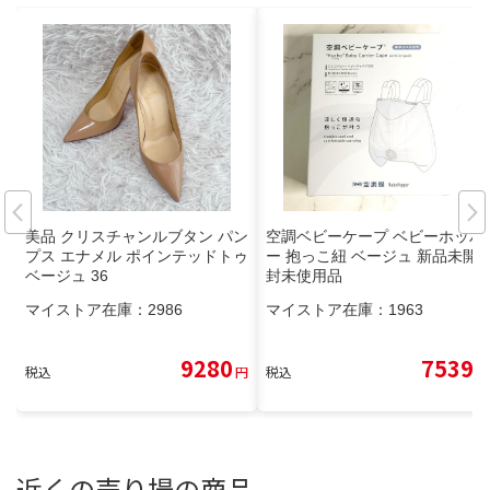
美品 クリスチャンルブタン パン
空調ベビーケープ ベビーホッパ
プス エナメル ポインテッドトゥ
ー 抱っこ紐 ベージュ 新品未開
ベージュ 36
封未使用品
マイストア在庫：
2986
マイストア在庫：
1963
9280
7539
税込
円
税込
円
近くの売り場の商品