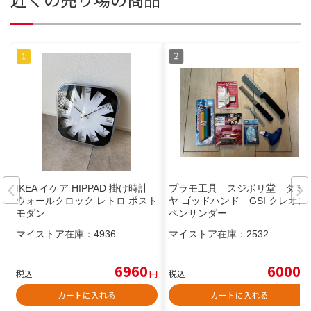
IKEA イケア HIPPAD 掛け時計
プラモ工具 スジボリ堂 タミ
ウォールクロック レトロ ポスト
ヤ ゴッドハンド GSI クレオス
モダン
ペンサンダー
マイストア在庫：
4936
マイストア在庫：
2532
6960
6000
税込
円
税込
円
カートに入れる
カートに入れる