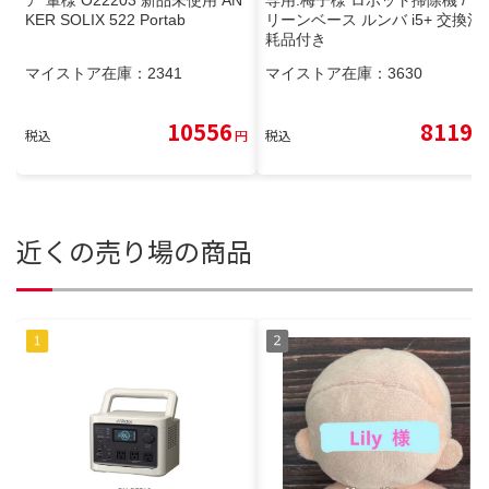
ア*輩様 O22203 新品未使用 AN
専用:梅子様 ロボット掃除機 / ク
KER SOLIX 522 Portab
リーンベース ルンバ i5+ 交換消
耗品付き
マイストア在庫：
2341
マイストア在庫：
3630
10556
8119
税込
円
税込
円
近くの売り場の商品