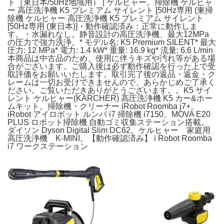
ト（東日本/50Hz地域用） | ケルヒャー。掃除機 ケルヒャ
ー 高圧洗浄機 K5 プレミアム サイレント [50Hz専用 (東掃
除機 ケルヒャー 高圧洗浄機 K5 プレミアム サイレント
[50Hz専用 (東日本)]・動作確認済み：正常に動作しま
す。・水漏れなし。静音設計の高圧洗浄機、最大12MPa
の圧力で強力洗浄。* モデル名: K5 Premium SILENT* 最大
圧力: 12 MPa* 電力: 1.4 kW* 重量: 16.9 kg* 流量: 6.6 L/min
本商品は中古品のため、使用に伴うキズや汚れ等がある場
合がございます。ご購入後は必ず動作確認を行った上で受
取評価をお願いいたします。取引完了後の返品・返金・ク
レームは一切お受けできませんので、あらかじめご了承く
ださい。ご覧いただきありがとうございます。。K5 サイ
レント ケルヒャー(KARCHER) 高圧洗浄機 K5 カー&ホー
ムキット。掃除機・クリーナー iRobot Roomba j7+。
iRobot アイロボット ルンバ i7 掃除機 i7150。MOVA E20
PLUS ロボット掃除機 自動ゴミ収集ステーション搭載。
ダイソン Dyson Digital Slim DC62。ケルヒャー 家庭用
高圧洗浄機 K-MINI。【動作確認済み】 i Robot Roomba
i7 ワークステーション