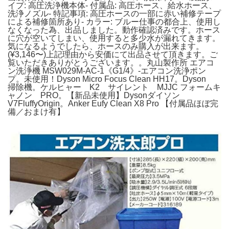
イプ: 高圧洗浄機本体- 付属品: 高圧ホース、給水ホース、
洗浄ノズル- 特記事項: 高圧ホースの一部に赤い補修テープ
による補修箇所あり- カラー: ブルー仕事の都合上、使用し
なくなった為、出品しました。動作確認済みです。ホース
に穴が空いてしまい、使用すると多少水が漏れてきます。
気になるようでしたら、ホースのみ購入が出来ます。
(¥3,146〜)上記理由から安価にて出品させて頂きます。ご
覧いただきありがとうございます。。丸山製作所 エアコ
ン洗浄機 MSW029M-AC-1《G1/4》-エアコン洗浄ポン
プ。未使用！Dyson Micro Focus Clean HH17。Dyson
掃除機。ケルヒャー K2 サイレント MJJC フォームキ
ャノン PRO。【新品未使用】Dysonダイソン
V7FluffyOrigin。Anker Eufy Clean X8 Pro 【付属品ほぼ完
備／おまけ有】