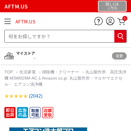
詳しくは
AFTM.US
こちら
0
AFTM.US
マイストア
変更
TOP
生活家電
掃除機・クリーナー
丸山製作所 高圧洗浄
機 MSW029M-AC-1 Amazon.co.jp: 丸山製作所・マルヤマエクセ
ル・ エアコン洗浄機
(2042)