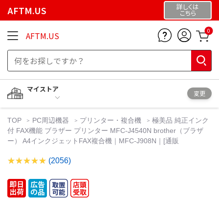
詳しくは
AFTM.US
こちら
0
AFTM.US
マイストア
変更
TOP
PC周辺機器
プリンター・複合機
極美品 純正インク
付 FAX機能 ブラザー プリンター MFC-J4540N brother（ブラザ
ー） A4インクジェットFAX複合機｜MFC-J908N｜[通販
(2056)