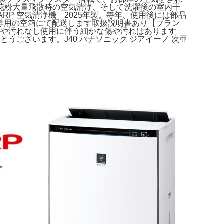
湿、花粉大量飛散時の空気清浄、そして洗濯後の室内干
ARP 空気清浄機 2025年製。毎年、使用後には部品
専用の空箱にて配送します取扱説明書あり【ブラン
傷や汚れなし使用に伴う細かな傷や汚れはあります
りがとうございます。J40 パナソニック ジアイーノ 次亜