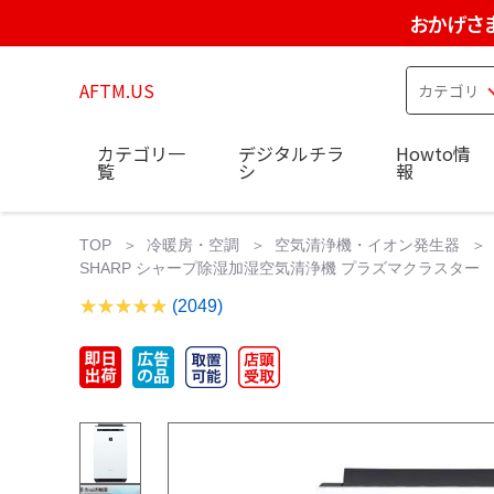
おかげさ
AFTM.US
カテゴリ一
デジタルチラ
Howto情
覧
シ
報
TOP
冷暖房・空調
空気清浄機・イオン発生器
SHARP シャープ除湿加湿空気清浄機 プラズマクラスター KC--
(2049)