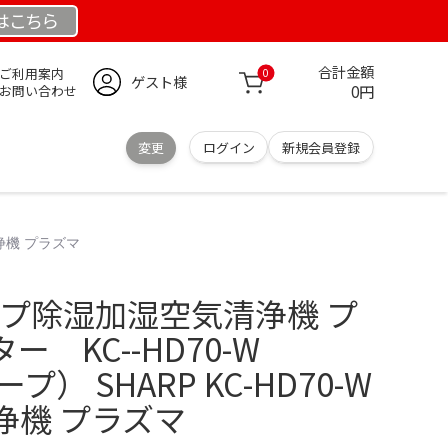
は
こちら
合計金額
ご利用案内
0
ゲスト様
0円
お問い合わせ
変更
ログイン
新規会員登録
清浄機 プラズマ
ャープ除湿加湿空気清浄機 プ
 KC--HD70-W
プ） SHARP KC-HD70-W
浄機 プラズマ