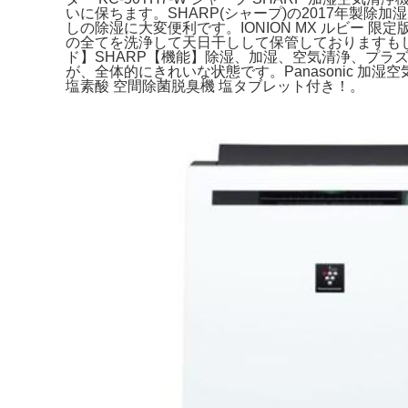
いに保ちます。SHARP(シャープ)の2017年製除
しの除湿に大変便利です。IONION MX ルビー 
の全てを洗浄して天日干しして保管しておりますも
ド】SHARP【機能】除湿、加湿、空気清浄、プ
が、全体的にきれいな状態です。Panasonic 加湿空
塩素酸 空間除菌脱臭機 塩タブレット付き！。