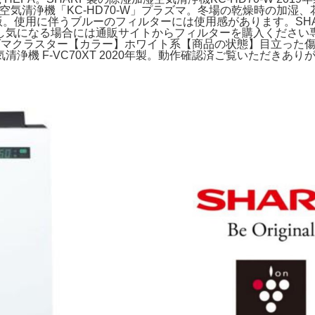
加湿空気清浄機「KC-HD70-W」プラズマ。冬場の乾燥時の加
限定版。使用に伴うブルーのフィルターには使用感があります。SH
し気になる場合には通販サイトからフィルターを購入ください
ラズマクラスター【カラー】ホワイト系【商品の状態】目立った
気清浄機 F-VC70XT 2020年製。動作確認済ご覧いただきあ