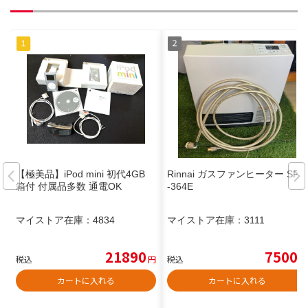
【極美品】iPod mini 初代4GB
Rinnai ガスファンヒーター SRC
箱付 付属品多数 通電OK
-364E
マイストア在庫：
4834
マイストア在庫：
3111
21890
7500
税込
円
税込
円
カートに入れる
カートに入れる