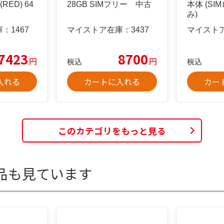
RED) 64
28GB SIMフリー 中古
本体 (S
み)
庫：
1467
マイストア在庫：
3437
マイスト
7423
8700
円
円
税込
税込
入れる
カートに入れる
カー
このカテゴリをもっと見る
品も見ています