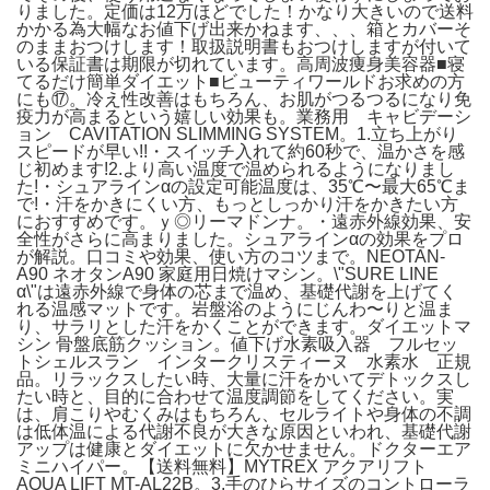
りました。定価は12万ほどでした！かなり大きいので送料
かかる為大幅なお値下げ出来かねます、、、箱とカバーそ
のままおつけします！取扱説明書もおつけしますが付いて
いる保証書は期限が切れています。高周波痩身美容器■寝
てるだけ簡単ダイエット■ビューティワールドお求めの方
にも⑰。冷え性改善はもちろん、お肌がつるつるになり免
疫力が高まるという嬉しい効果も。業務用 キャビデーシ
ョン CAVITATION SLIMMING SYSTEM。1.立ち上がり
スピードが早い!!・スイッチ入れて約60秒で、温かさを感
じ初めます!2.より高い温度で温められるようになりまし
た!・シュアラインαの設定可能温度は、35℃〜最大65℃ま
で!・汗をかきにくい方、もっとしっかり汗をかきたい方
におすすめです。ｙ◎リーマドンナ。・遠赤外線効果、安
全性がさらに高まりました。シュアラインαの効果をプロ
が解説。口コミや効果、使い方のコツまで。NEOTAN-
A90 ネオタンA90 家庭用日焼けマシン。\"SURE LINE
α\"は遠赤外線で身体の芯まで温め、基礎代謝を上げてく
れる温感マットです。岩盤浴のようにじんわ〜りと温ま
り、サラリとした汗をかくことができます。ダイエットマ
シン 骨盤底筋クッション。値下げ水素吸入器 フルセッ
トシェルスラン インタークリスティーヌ 水素水 正規
品。リラックスしたい時、大量に汗をかいてデトックスし
たい時と、目的に合わせて温度調節をしてください。実
は、肩こりやむくみはもちろん、セルライトや身体の不調
は低体温による代謝不良が大きな原因といわれ、基礎代謝
アップは健康とダイエットに欠かせません。ドクターエア
ミニハイパー。【送料無料】MYTREX アクアリフト
AQUA LIFT MT-AL22B。3.手のひらサイズのコントローラ