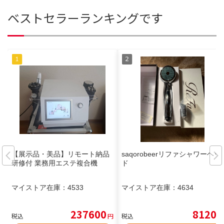
ベストセラーランキングです
【展示品・美品】リモート納品
saqorobeerリファシャワーヘッ
研修付 業務用エステ複合機
ド
マイストア在庫：
4533
マイストア在庫：
4634
237600
8120
税込
円
税込
円