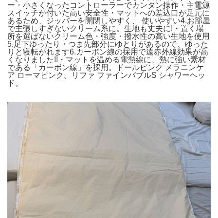
ー・小さくなったコントローラーでカンタン操作・主電源
スイッチが付いた高い安全性・マットへの差込口が足元に
あるため、ジッパーを開閉しやすく、 使いやすい4.お部屋
で主張しすぎないクリーム系に。生地も丈夫に!・置く場
所を選ばないクリーム色・強度・撥水性の高い生地を使用
5.足下ゆったり・つま先部分にゆとりがあるので、ゆった
りと寝転がれます6.カーボン線の採用で遠赤外線効果が高
くなりました!!・マットを温める電熱線に、熱に強い素材
である「カーボン線」を採用。ドールピンク メラニンケ
ア ローマピンク。リファ ファインバブルS シャワーヘッ
ド。