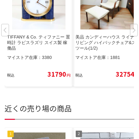
TIFFANY & Co. ティファニー 置
美品 カンディーハウス ライナス
時計 ラピスラズリ スイス製 稼
リビング ハイバックチェア&ス
働品
ツール(1/2)
マイストア在庫：
3380
マイストア在庫：
1881
31790
32754
税込
円
税込
円
近くの売り場の商品