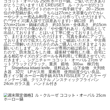
ココット・オーバル 25cm ホーロー鍋。ご覧いただきあり
がとうございます！LE CREUSET ル・クルーゼのココ
ット、人気色ホワイトのホーロー両手鍋です。20～25cm
位の中型鍋が多い中、こちらは27cmと大容量なのでカレ
ーやシチュー煮込み料理とたっぷり作っていただけます＼
(^-^*)サイズ(素人採寸で誤差あります)・鍋口径 約
27cm×21cm・鍋縁の高さ 約10.5cm・全体高さ 約15cm
中古ですので小傷があり「やや傷汚れあり」な商品として
出品しております。とはいえ丁寧に使っておりましたの
で、まだまだお使いいただけます。写真を多めにアップし
ておりますので拡大しながらよくご確認いただき、中古商
品にご理解いただけたかたのみご購入いただきますようお
願いいたします。ル・クルーゼ専用の箱は処分してしまっ
たので、防水加工をした後、緩衝材で梱包した後、自宅に
ある相応サイズのダンボールを再利用して郵送させていた
だきます。。シグニチャー ココット・オーバル 27cm マ
ットブラック (ブラック。重房 鍛地 300㎜ 柳刃包
丁 Shigefusa kitaeji knife。送料込み 山下金物 大判焼
き器 32穴 LPガス用 業務用 使用頻度少ない良品。
西ドイツ製 ホーロー両手鍋 ASTA FISSLER フィスラー ヴ
ィンテージ鍋。クリステル ノンスティックフライパン
24cm ガラス蓋 ハンドル付き