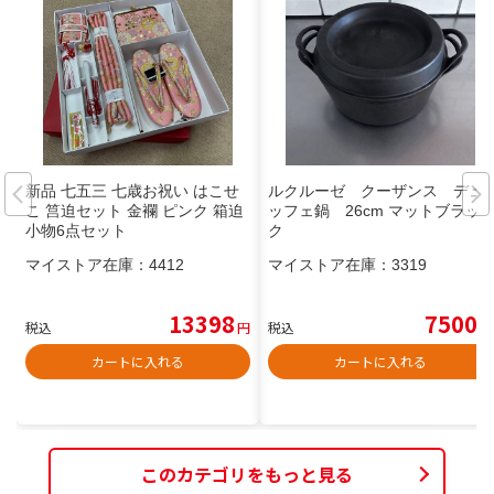
新品 七五三 七歳お祝い はこせ
ルクルーゼ クーザンス デュ
こ 筥迫セット 金襴 ピンク 箱迫
ッフェ鍋 26cm マットブラッ
小物6点セット
ク
マイストア在庫：
4412
マイストア在庫：
3319
13398
7500
税込
円
税込
円
カートに入れる
カートに入れる
このカテゴリをもっと見る