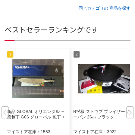
同じカテゴリの 商品を探す
ベストセラーランキングです
新品 GLOBAL オリエンタル 三
R*Á様 ストウブ ブレイザーソテ
徳包丁 G66 グローバル 包丁 ⭐︎
ーパン 26㎝ ブラック
マイストア在庫：
1553
マイストア在庫：
3922